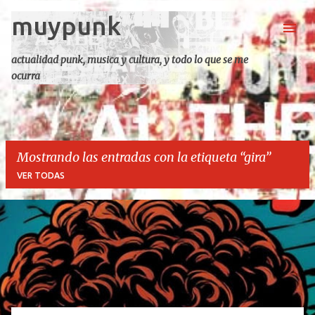
muypunk
Ir al contenido principal
actualidad punk, musica y cultura, y todo lo que se me
ocurra
Mostrando las entradas con la etiqueta
gira
VER TODAS
E
n
t
r
a