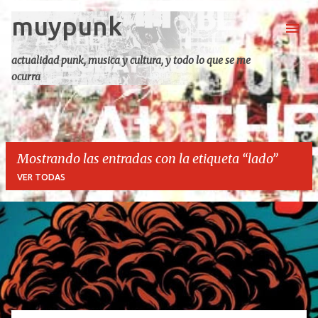
muypunk
Ir al contenido principal
actualidad punk, musica y cultura, y todo lo que se me
ocurra
Mostrando las entradas con la etiqueta
lado
VER TODAS
E
n
t
r
a