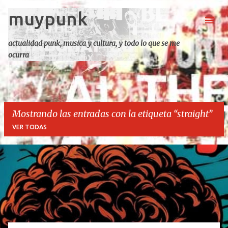
muypunk
Ir al contenido principal
actualidad punk, musica y cultura, y todo lo que se me
ocurra
Mostrando las entradas con la etiqueta
straight
VER TODAS
E
n
t
r
a