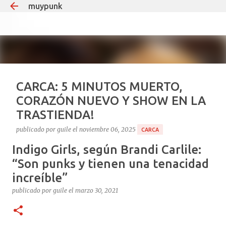
muypunk
Ir al contenido principal
CARCA: 5 MINUTOS MUERTO,
CORAZÓN NUEVO Y SHOW EN LA
TRASTIENDA!
publicado por
guile
el
noviembre 06, 2025
CARCA
Indigo Girls, según Brandi Carlile:
Si hay un tipo que puede decir “estuve muerto y volví
para dar un recital”, ese es Carca. El
“Son punks y tienen una tenacidad
multiinstrumentista que lleva 35 años haciendo ruido
increíble”
en el under argentino, el mismo que teloneó a Soda
publicado por
guile
el
marzo 30, 2021
1
Stereo en Obras y que desde 2008 le pone teclados y
guitarras al delirio Babasónicos, hoy celebra la vida a
puro decibelio. Cronología rápida del milagro: Agosto