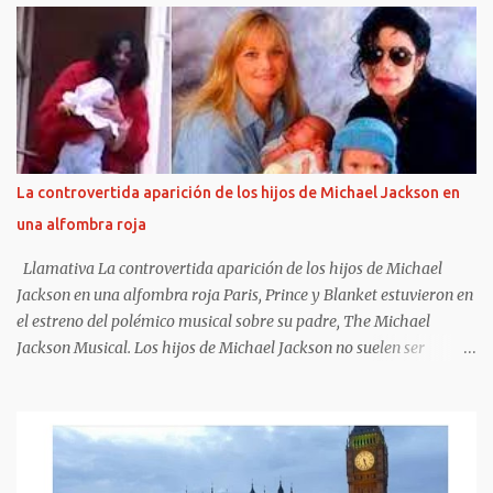
charly-garcia-reflejaron-discos_0_UF5QsSfPYS.html Sergio Marchi
Hay cuentas que son imposibles de cerrar, sobre todo en materia
musical. Se pueden conocer o predecir algunos rasgos de las
personas según su historia clínica o su estado anímico. En cambio,
combinar una historia clínica con un resultado artístico es algo
más riesgoso . Cuando un músico sufre una crisis de índole médica
que requiere internación, no necesariamente eso repercute en su
La controvertida aparición de los hijos de Michael Jackson en
salud artística, para bien o para mal. Sí, en cambio existe una clara
una alfombra roja
correlación entre grados excesivos de intoxicación alcohólica o
química sostenidos en el tiempo, y una obra artística que se dete...
Llamativa La controvertida aparición de los hijos de Michael
Jackson en una alfombra roja Paris, Prince y Blanket estuvieron en
el estreno del polémico musical sobre su padre, The Michael
Jackson Musical. Los hijos de Michael Jackson no suelen ser
fotografiados juntos y, además, mantienen diferentes posturas con
respecto a su exposición pública. Pero esta vez rompieron esa
regla y el motivo estuvo rodeado de controversias. Los tres - Paris,
Prince y Blanket- dieron su presente en la función de avant
premiere de MJ: The Musical, en Broadway. Además, fiel a estos