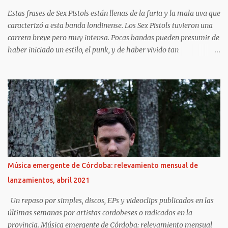
errados. Leito Lencinas, Gonzalo Muñoz y Emanuel...
Estas frases de Sex Pistols están llenas de la furia y la mala uva que
caracterizó a esta banda londinense. Los Sex Pistols tuvieron una
carrera breve pero muy intensa. Pocas bandas pueden presumir de
haber iniciado un estilo, el punk, y de haber vivido tan
intensamente. Fugaces e intensos, Johnny Rotten, Steve Jones, Paul
Cook y Sid Vicious tuvieron el tiempo justo para liarla parda (como
liarse a insultos con un presentador de televisión), hacerse
famosos por sus conciertos y apariciones en público (que
acostumbraban, como mínimo, en acabar en caos y destrucción) e
influenciar en toda una generación. Las frases de Sex Pistols te
harán recordar algunas de sus canciones y algunos de los álbumes
más importantes del siglo XX , God save the queen y Anarchy in
the UK . Sin duda, la sombra de los Pistols es alargada y su
Música emergente de Córdoba: relevamiento mensual de
influencia llega a nuestros días. Sus gritos y su música infernal
lanzamientos, abril 2021
pueden llegar a resultar de lo más liberadores.
https://frasesdelavida.com/frases-de-sex-pis...
Un repaso por simples, discos, EPs y videoclips publicados en las
últimas semanas por artistas cordobeses o radicados en la
provincia. Música emergente de Córdoba: relevamiento mensual