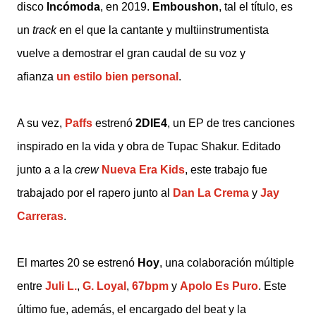
disco
Incómoda
, en 2019.
Emboushon
, tal el título, es
un
track
en el que la cantante y multiinstrumentista
vuelve a demostrar el gran caudal de su voz y
afianza
un estilo bien personal
.
A su vez,
Paffs
estrenó
2DIE4
, un EP de tres canciones
inspirado en la vida y obra de Tupac Shakur. Editado
junto a a la
crew
Nueva Era Kids
, este trabajo fue
trabajado por el rapero junto al
Dan La Crema
y
Jay
Carreras
.
El martes 20 se estrenó
Hoy
, una colaboración múltiple
entre
Juli L.
,
G. Loyal
,
67bpm
y
Apolo Es Puro
. Este
último fue, además, el encargado del beat y la