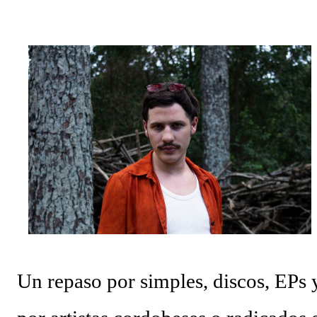
2023: ingresa al ICBA con Marfan avanzado y el
corazón en las últimas. 10 días antes de Navidad: para 5
minutos. Lo reviven. Sube al puesto 1 de la lista de
trasplante. 11 de diciembre: le ponen un corazón
nuevo. 10 meses internado: graba Exultante, su disco
100% hospitalario con tablet, guitarra y susurros a las 2
AM. Octubre 2025: sale el álbum. HOY, 6/11, 21 hs: La
Trastienda. Su primer show SOLISTA en DOS AÑOS.
“Quiero celebrar que estoy vivo, no presentar un disco
que ya todos escucharon”, tira Carca en el living de
Belgrano, todavía con la cicatriz fresca pero la púa en
la mano. Exultante en 3 frases: Rock setentoso + funk...
Un repaso por simples, discos, EPs 