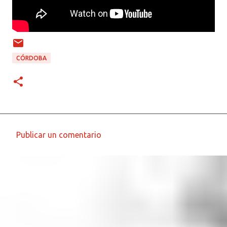
CÓRDOBA
Publicar un comentario
C
o
m
e
n
t