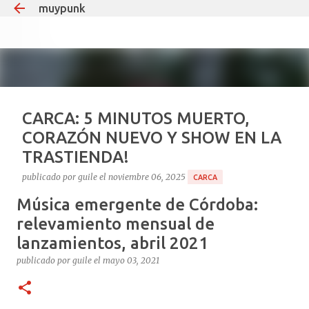
muypunk
Ir al
CARCA: 5 MINUTOS MUERTO,
CORAZÓN NUEVO Y SHOW EN LA
TRASTIENDA!
publicado por
guile
el
noviembre 06, 2025
CARCA
Música emergente de Córdoba:
Si hay un tipo que puede decir “estuve muerto y volví
para dar un recital”, ese es Carca. El
relevamiento mensual de
multiinstrumentista que lleva 35 años haciendo ruido
lanzamientos, abril 2021
en el under argentino, el mismo que teloneó a Soda
publicado por
guile
el
mayo 03, 2021
1
Stereo en Obras y que desde 2008 le pone teclados y
guitarras al delirio Babasónicos, hoy celebra la vida a
puro decibelio. Cronología rápida del milagro: Agosto