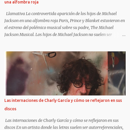
una alfombra roja
pueden llegar a resultar de lo más liberadores.
https://frasesdelavida.com/frases-de-sex-pis...
Llamativa La controvertida aparición de los hijos de Michael
Jackson en una alfombra roja Paris, Prince y Blanket estuvieron en
el estreno del polémico musical sobre su padre, The Michael
Jackson Musical. Los hijos de Michael Jackson no suelen ser
fotografiados juntos y, además, mantienen diferentes posturas con
respecto a su exposición pública. Pero esta vez rompieron esa
regla y el motivo estuvo rodeado de controversias. Los tres - Paris,
Prince y Blanket- dieron su presente en la función de avant
premiere de MJ: The Musical, en Broadway. Además, fiel a estos
tiempos , Paris y Prince compartieron sus preparativos en sus
respectivas cuentas de Instagram. Blanket , en cambio, no participó
en esas publicaciones, pero sí se pudo registrar su presencia a la
salida del evento. ¿Cómo se los vio? Paris deslumbró con un largo
Las internaciones de Charly García y cómo se reflejaron en sus
vestido rojo estampado que mostraba sus tatuajes en el pecho, con
discos
accesorios boho y botas. Ellos, en cambio, eligieron elegantes
trajes. La...
Las internaciones de Charly García y cómo se reflejaron en sus
discos En un artista donde las letras suelen ser autorreferenciales,