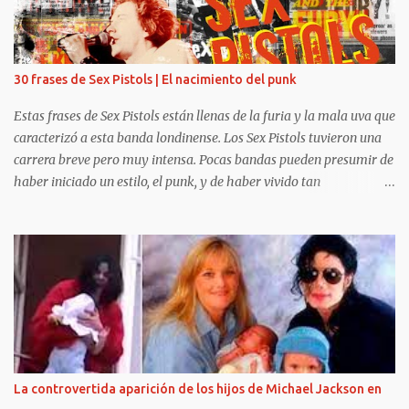
30 frases de Sex Pistols | El nacimiento del punk
Estas frases de Sex Pistols están llenas de la furia y la mala uva que
caracterizó a esta banda londinense. Los Sex Pistols tuvieron una
carrera breve pero muy intensa. Pocas bandas pueden presumir de
haber iniciado un estilo, el punk, y de haber vivido tan
intensamente. Fugaces e intensos, Johnny Rotten, Steve Jones, Paul
Cook y Sid Vicious tuvieron el tiempo justo para liarla parda (como
liarse a insultos con un presentador de televisión), hacerse
famosos por sus conciertos y apariciones en público (que
acostumbraban, como mínimo, en acabar en caos y destrucción) e
influenciar en toda una generación. Las frases de Sex Pistols te
harán recordar algunas de sus canciones y algunos de los álbumes
más importantes del siglo XX , God save the queen y Anarchy in
the UK . Sin duda, la sombra de los Pistols es alargada y su
La controvertida aparición de los hijos de Michael Jackson en
influencia llega a nuestros días. Sus gritos y su música infernal