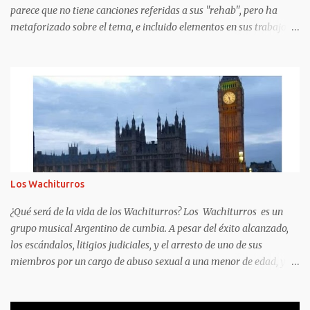
parece que no tiene canciones referidas a sus "rehab", pero ha
metaforizado sobre el tema, e incluido elementos en sus trabajos
posteriores.
https://www.clarin.com/espectaculos/musica/internaciones-
charly-garcia-reflejaron-discos_0_UF5QsSfPYS.html Sergio Marchi
Hay cuentas que son imposibles de cerrar, sobre todo en materia
musical. Se pueden conocer o predecir algunos rasgos de las
personas según su historia clínica o su estado anímico. En cambio,
combinar una historia clínica con un resultado artístico es algo
más riesgoso . Cuando un músico sufre una crisis de índole médica
que requiere internación, no necesariamente eso repercute en su
Los Wachiturros
salud artística, para bien o para mal. Sí, en cambio existe una clara
correlación entre grados excesivos de intoxicación alcohólica o
¿Qué será de la vida de los Wachiturros? Los Wachiturros es un
química sostenidos en el tiempo, y una obra artística que se dete...
grupo musical Argentino de cumbia. A pesar del éxito alcanzado,
los escándalos, litigios judiciales, y el arresto de uno de sus
miembros por un cargo de abuso sexual a una menor de edad, y
conflictos internos entre sus miembros, terminarían por disolver al
grupo en el año 2013. ¿Quién era el representante de los