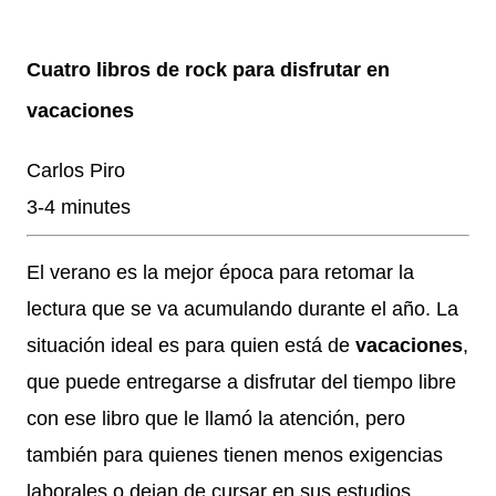
2023: ingresa al ICBA con Marfan avanzado y el
corazón en las últimas. 10 días antes de Navidad: para 5
minutos. Lo reviven. Sube al puesto 1 de la lista de
Cuatro libros de rock para disfrutar en
trasplante. 11 de diciembre: le ponen un corazón
vacaciones
nuevo. 10 meses internado: graba Exultante, su disco
100% hospitalario con tablet, guitarra y susurros a las 2
Carlos Piro
AM. Octubre 2025: sale el álbum. HOY, 6/11, 21 hs: La
Trastienda. Su primer show SOLISTA en DOS AÑOS.
3-4 minutes
“Quiero celebrar que estoy vivo, no presentar un disco
que ya todos escucharon”, tira Carca en el living de
El verano es la mejor época para retomar la
Belgrano, todavía con la cicatriz fresca pero la púa en
la mano. Exultante en 3 frases: Rock setentoso + funk...
lectura que se va acumulando durante el año. La
situación ideal es para quien está de
vacaciones
,
que puede entregarse a disfrutar del tiempo libre
con ese libro que le llamó la atención, pero
también para quienes tienen menos exigencias
laborales o dejan de cursar en sus estudios.