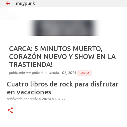
muypunk
Ir al contenido principal
CARCA: 5 MINUTOS MUERTO,
CORAZÓN NUEVO Y SHOW EN LA
TRASTIENDA!
publicado por
guile
el
noviembre 06, 2025
CARCA
Cuatro libros de rock para disfrutar
Si hay un tipo que puede decir “estuve muerto y volví
para dar un recital”, ese es Carca. El
en vacaciones
multiinstrumentista que lleva 35 años haciendo ruido
publicado por
guile
el
enero 07, 2022
en el under argentino, el mismo que teloneó a Soda
1
Stereo en Obras y que desde 2008 le pone teclados y
guitarras al delirio Babasónicos, hoy celebra la vida a
puro decibelio. Cronología rápida del milagro: Agosto