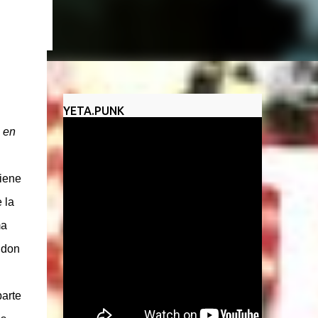
un
YETA.PUNK
, en
viene
 la
ma
ndon
arte