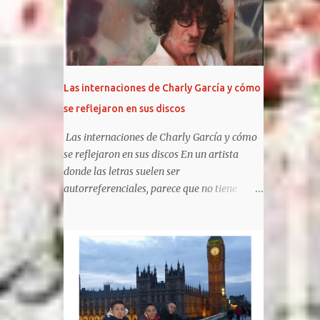
pis...
respecto a su exposición pública. Pero esta
vez rompieron esa regla y el motivo estuvo
rodeado de controversias. Los tres - Paris,
Prince y Blanket- dieron su presente en la
función de avant premiere de MJ: The
Las internaciones de Charly García y cómo
Musical, en Broadway. Además, fiel a estos
se reflejaron en sus discos
tiempos , Paris y Prince compartieron sus
preparativos en sus respectivas cuentas de
Las internaciones de Charly García y cómo
Instagram. Blanket , en cambio, no participó
se reflejaron en sus discos En un artista
en esas publicaciones, pero sí se pudo
donde las letras suelen ser
registrar su presencia a la salida del evento.
autorreferenciales, parece que no tiene
¿Cómo se los vio? Paris deslumbró con un
canciones referidas a sus "rehab", pero ha
largo vestido rojo estampado que mostraba
metaforizado sobre el tema, e incluido
sus tatuajes en el pecho, con accesorios boho
elementos en sus trabajos posteriores.
y botas. Ellos, en cambio, eligieron elegantes
https://www.clarin.com/espectaculos/music
trajes. La...
a/internaciones-charly-garcia-reflejaron-
discos_0_UF5QsSfPYS.html Sergio Marchi
Hay cuentas que son imposibles de cerrar,