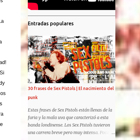
os
La
Entradas populares
a
ad!
Si
dy
30 frases de Sex Pistols | El nacimiento del
nos
punk
s
Estas frases de Sex Pistols están llenas de la
ra
furia y la mala uva que caracterizó a esta
de
banda londinense. Los Sex Pistols tuvieron
una carrera breve pero muy intensa. Pocas