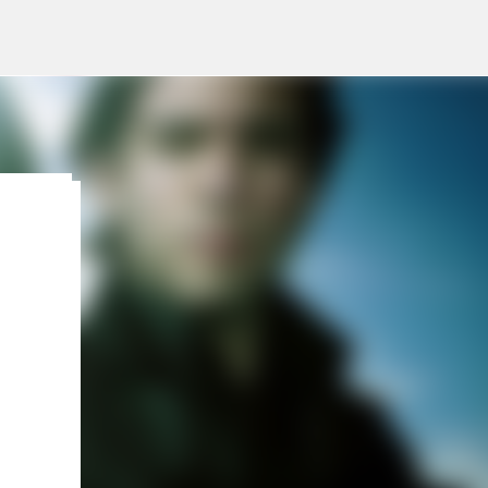
lleva
pone
gosto
Lo
:
 HOY,