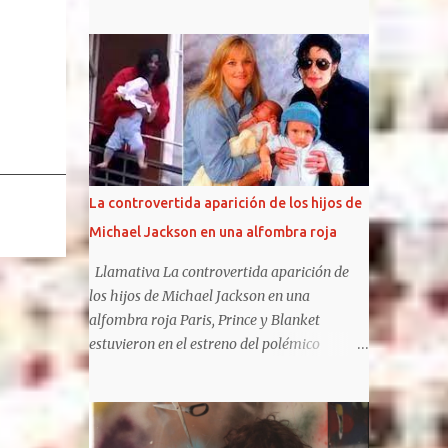
bandas pueden presumir de haber iniciado
un estilo, el punk, y de haber vivido tan
intensamente. Fugaces e intensos, Johnny
Rotten, Steve Jones, Paul Cook y Sid Vicious
tuvieron el tiempo justo para liarla parda
(como liarse a insultos con un presentador
de televisión), hacerse famosos por sus
conciertos y apariciones en público (que
acostumbraban, como mínimo, en acabar en
La controvertida aparición de los hijos de
caos y destrucción) e influenciar en toda una
Michael Jackson en una alfombra roja
generación. Las frases de Sex Pistols te harán
recordar algunas de sus canciones y algunos
Llamativa La controvertida aparición de
de los álbumes más importantes del siglo
los hijos de Michael Jackson en una
XX , God save the queen y Anarchy in the UK
alfombra roja Paris, Prince y Blanket
. Sin duda, la sombra de los Pistols es
estuvieron en el estreno del polémico
alargada y su influencia llega a nuestros
musical sobre su padre, The Michael
días. Sus gritos y su música infernal pueden
Jackson Musical. Los hijos de Michael
llegar a resultar de lo más liberadores.
Jackson no suelen ser fotografiados juntos y,
https://frasesdelavida.com/frases-de-sex-
además, mantienen diferentes posturas con