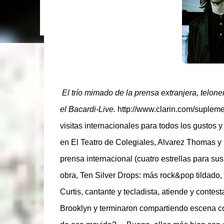
6/11, 21 hs: La Trastienda. Su primer show SOLI
disco que ya todos escucharon”, tira Carca en el l
mano. Exultante en 3 frases: Rock setentoso + fu
El trío mimado de la prensa extranjera, telon
el Bacardi-Live.
http://www.clarin.com/suplem
visitas internacionales para todos los gustos 
en El Teatro de Colegiales, Alvarez Thomas y
prensa internacional (cuatro estrellas para sus
obra, Ten Silver Drops: más rock&pop tildado
Curtis, cantante y tecladista, atiende y conte
Brooklyn y terminaron compartiendo escena c