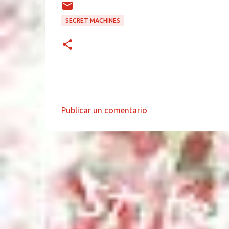
SECRET MACHINES
Publicar un comentario
C
o
m
e
n
t
a
r