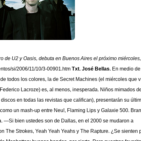
STA en DOS AÑOS. “Quiero celebrar que estoy vivo, no presentar 
iving de Belgrano, todavía con la cicatriz fresca pero la púa en la
nk...
ero de U2 y Oasis, debuta en Buenos Aires el próximo miércoles
entos/si/2006/11/10/3-00901.htm
Txt. José Bellas.
En medio de
y de todos los colores, la de Secret Machines (el miércoles que 
 Federico Lacroze) es, al menos, inesperada. Niños mimados de
 discos en todas las revistas que califican), presentarán su últi
, como un mash-up entre Neu!, Flaming Lips y Galaxie 500. Bra
sta. —Si bien ustedes son de Dallas, en el 2000 se mudaron a
on The Strokes, Yeah Yeah Yeahs y The Rapture. ¿Se sienten p