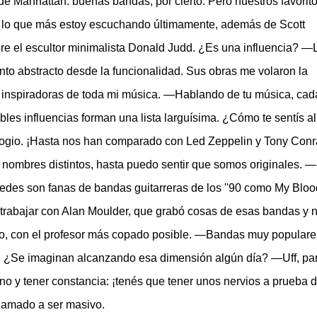
 Manhattan: buenas bandas, por cierto. Pero nuestros favorit
s lo que más estoy escuchando últimamente, además de Scott
re el escultor minimalista Donald Judd. ¿Es una influencia? —
to abstracto desde la funcionalidad. Sus obras me volaron la
n inspiradoras de toda mi música. —Hablando de tu música, cad
bles influencias forman una lista larguísima. ¿Cómo te sentís al
logio. ¡Hasta nos han comparado con Led Zeppelin y Tony Conr
 nombres distintos, hasta puedo sentir que somos originales. —
tedes son fanas de bandas guitarreras de los ''90 como My Bloo
 trabajar con Alan Moulder, que grabó cosas de esas bandas y 
io, con el profesor más copado posible. —Bandas muy populare
s. ¿Se imaginan alcanzando esa dimensión algún día? —Uff, pa
no y tener constancia: ¡tenés que tener unos nervios a prueba 
llamado a ser masivo.