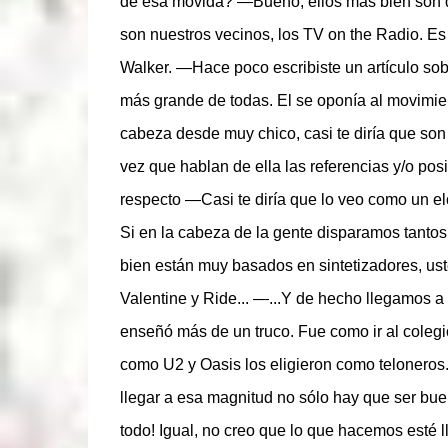
de esa movida? —Bueno, ellos más bien son de
son nuestros vecinos, los TV on the Radio. E
Walker. —Hace poco escribiste un artículo sob
más grande de todas. El se oponía al movimien
cabeza desde muy chico, casi te diría que so
vez que hablan de ella las referencias y/o posi
respecto —Casi te diría que lo veo como un e
Si en la cabeza de la gente disparamos tantos
bien están muy basados en sintetizadores, us
Valentine y Ride... —...Y de hecho llegamos a
enseñó más de un truco. Fue como ir al coleg
como U2 y Oasis los eligieron como telonero
llegar a esa magnitud no sólo hay que ser bue
todo! Igual, no creo que lo que hacemos esté 