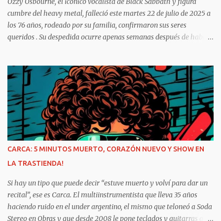
Ozzy Osbourne, el icónico vocalista de Black Sabbath y figura
cumbre del heavy metal, falleció este martes 22 de julio de 2025 a
los 76 años, rodeado por su familia, confirmaron sus seres
queridos . Su despedida ocurre apenas semanas después de haber
encabezado el emotivo concierto “Back to the Beginning” con la
formación original de Black Sabbath en Birmingham, el pasado 5
de julio De aspirante a leyenda del metal Nacido como John
Michael Osbourne en Birmingham en 1948, Ozzy se unió a Black
Sabbath en 1968, aportando su inconfundible voz gutural a himnos
como Paranoid, Iron Man y War Pigs —temas que no solo
definieron la banda, sino que cimentaron el género del heavy
metal. Tras su salida de la banda en 1979, cortes como Crazy Train
y Mama, I’m Coming Home lo consagraron como solista y
CARCA: 5 MINUTOS MUERTO, CORAZÓN NUEVO Y SHOW EN
empresario musical con el festival Ozzfest. Un adiós rockero y
LA TRASTIENDA!
lleno de dignidad Años de lucha contra enfermedades como
Parkinson (diagnosticado en 2020) y severos problemas de salud
Si hay un tipo que puede decir “estuve muerto y volví para dar un
no logr...
recital”, ese es Carca. El multiinstrumentista que lleva 35 años
haciendo ruido en el under argentino, el mismo que teloneó a Soda
Stereo en Obras y que desde 2008 le pone teclados y guitarras al