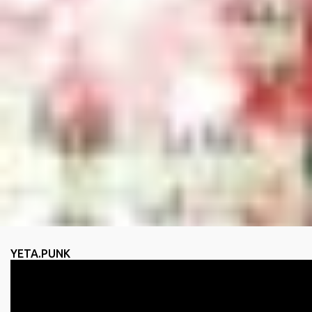
i
o
s
YETA.PUNK