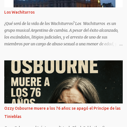
Los Wachiturros
¿Qué será de la vida de los Wachiturros? Los Wachiturros es un
grupo musical Argentino de cumbia. A pesar del éxito alcanzado,
los escándalos, litigios judiciales, y el arresto de uno de sus
miembros por un cargo de abuso sexual a una menor de edad, y
conflictos internos entre sus miembros, terminarían por disolver al
grupo en el año 2013. ¿Quién era el representante de los
Wachiturros? Enzo Solar, el representante de los Wachiturros ,
aclaró este miércoles por la noche que “no pasó nada” con
Lacoste. Acusó que “son todos rumores que corren” y aclaró,
además, que no es la única marca que usan los chicos de la
banda. https://www.clarin.com/fama/increible-historia-
wachiturros-estafaron-_0_Oho8csJXR.html ¿Qué pasó con los
Wachiturros 2021? Para todos aquellos que pensaron que Los
Ozzy Osbourne muere a los 76 años: se apagó el Principe de las
Wachiturros habían quedado en el olvido, sepan que están
Tinieblas
errados. Leito Lencinas, Gonzalo Muñoz y Emanuel...