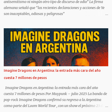
antisemitismo ni ningún otro tipo de discurso de odio” La firma
alemana señaló que “las recientes declaraciones y acciones de Ye
son inaceptables, odiosas y peligrosas”
https://www.infobae.com/america/entretenimiento/2022/10/25/a
didas-cancelo-el-contrato-con-kanye-west-no-toleramos-el-
antisemitismo-ni-ningun-otro-tipo-de-discurso-de-odio/ Adidas
cortó su contrato con Kanye West con efecto inmediato por las
recientes declaraciones de carácter antisemita y racista del rapero,
a las que la compañía alemana calificó de “inaceptables”. Según un
comunicado, la empresa “no tolera el antisemitismo ni ningún otro
tipo de discurso de odio” y agregó que “las recientes declaraciones
y acciones de Ye son inaceptables, odiosas y peligrosas”. En el
Imagine Dragons en Argentina: la entrada más cara del año
comunicado, Adidas se refiere a que las declaraciones del rapero
cuesta 7 millones de pesos
“violan los valores de la empresa como la diversidad y la inclusión,
el respeto mutuo y la equidad. Después de una cuidadosa ...
Imagine Dragons en Argentina: la entrada más cara del año
cuesta 7 millones de pesos Por Muypunk – julio 2025 La banda de
pop-rock Imagine Dragons confirmó su regreso a la Argentina
como parte del Loom World Tour , con un show el próximo 23 de
octubre en el Hipódromo de San Isidro . Pero más allá de la