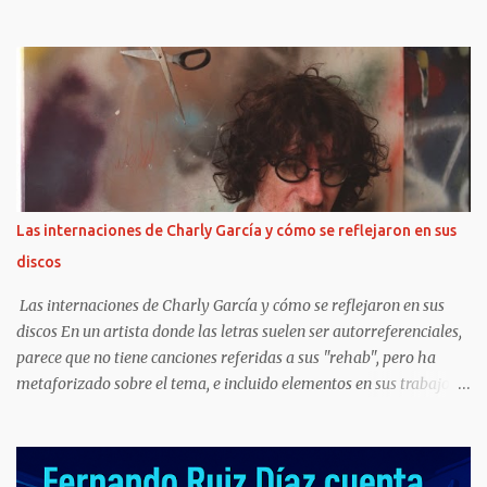
Prince y Blanket- dieron su presente en la función de avant
premiere de MJ: The Musical, en Broadway. Además, fiel a estos
tiempos , Paris y Prince compartieron sus preparativos en sus
respectivas cuentas de Instagram. Blanket , en cambio, no participó
en esas publicaciones, pero sí se pudo registrar su presencia a la
salida del evento. ¿Cómo se los vio? Paris deslumbró con un largo
vestido rojo estampado que mostraba sus tatuajes en el pecho, con
accesorios boho y botas. Ellos, en cambio, eligieron elegantes
trajes. La...
Las internaciones de Charly García y cómo se reflejaron en sus
discos
Las internaciones de Charly García y cómo se reflejaron en sus
discos En un artista donde las letras suelen ser autorreferenciales,
parece que no tiene canciones referidas a sus "rehab", pero ha
metaforizado sobre el tema, e incluido elementos en sus trabajos
posteriores.
https://www.clarin.com/espectaculos/musica/internaciones-
charly-garcia-reflejaron-discos_0_UF5QsSfPYS.html Sergio Marchi