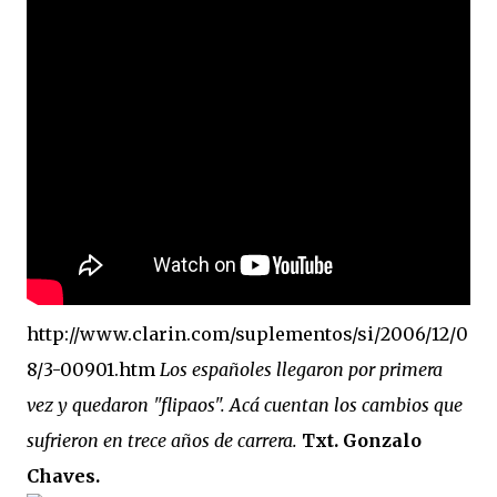
2023: ingresa al ICBA con Marfan avanzado y el
corazón en las últimas. 10 días antes de Navidad: para 5
minutos. Lo reviven. Sube al puesto 1 de la lista de
trasplante. 11 de diciembre: le ponen un corazón
nuevo. 10 meses internado: graba Exultante, su disco
100% hospitalario con tablet, guitarra y susurros a las 2
AM. Octubre 2025: sale el álbum. HOY, 6/11, 21 hs: La
Trastienda. Su primer show SOLISTA en DOS AÑOS.
“Quiero celebrar que estoy vivo, no presentar un disco
que ya todos escucharon”, tira Carca en el living de
Belgrano, todavía con la cicatriz fresca pero la púa en
la mano. Exultante en 3 frases: Rock setentoso + funk...
http://www.clarin.com/suplementos/si/2006/12/0
8/3-00901.htm
Los españoles llegaron por primera
vez y quedaron "flipaos". Acá cuentan los cambios que
sufrieron en trece años de carrera.
Txt. Gonzalo
Chaves.