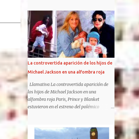
canciones referidas a sus "rehab", pero ha
metaforizado sobre el tema, e incluido
elementos en sus trabajos posteriores.
https://www.clarin.com/espectaculos/music
a/internaciones-charly-garcia-reflejaron-
discos_0_UF5QsSfPYS.html Sergio Marchi
Hay cuentas que son imposibles de cerrar,
sobre todo en materia musical. Se pueden
conocer o predecir algunos rasgos de las
La controvertida aparición de los hijos de
personas según su historia clínica o su
Michael Jackson en una alfombra roja
estado anímico. En cambio, combinar una
historia clínica con un resultado artístico es
Llamativa La controvertida aparición de
algo más riesgoso . Cuando un músico sufre
los hijos de Michael Jackson en una
una crisis de índole médica que requiere
alfombra roja Paris, Prince y Blanket
internación, no necesariamente eso
estuvieron en el estreno del polémico
repercute en su salud artística, para bien o
musical sobre su padre, The Michael
para mal. Sí, en cambio existe una clara
Jackson Musical. Los hijos de Michael
correlación entre grados excesivos de
Jackson no suelen ser fotografiados juntos y,
intoxicación alcohólica o química sostenidos
además, mantienen diferentes posturas con