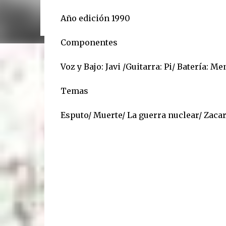
6/11, 21 hs: La Trastienda. Su primer show SOLI
disco que ya todos escucharon”, tira Carca en el l
Año edición 1990
mano. Exultante en 3 frases: Rock setentoso + fu
Componentes
Voz y Bajo: Javi /Guitarra: Pi/ Batería: Me
Temas
Esputo/ Muerte/ La guerra nuclear/ Zacar