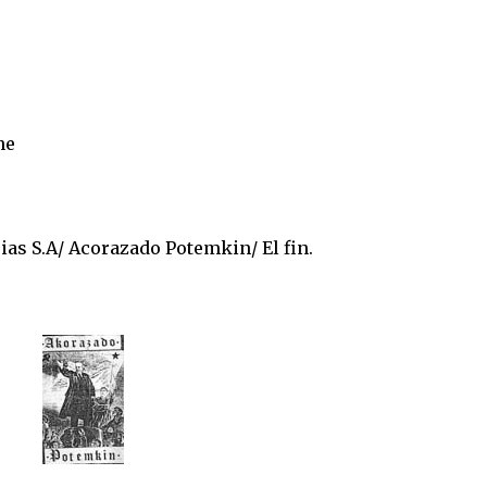
STA en DOS AÑOS. “Quiero celebrar que estoy vivo, no presentar 
iving de Belgrano, todavía con la cicatriz fresca pero la púa en la
nk...
ne
ias S.A/ Acorazado Potemkin/ El fin.