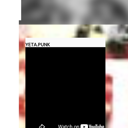
un
YETA.PUNK