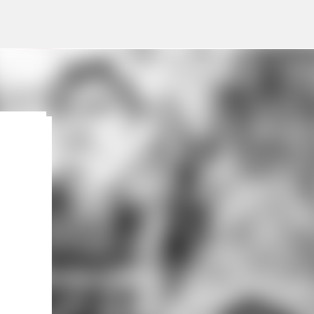
lleva
pone
gosto
Lo
:
 HOY,