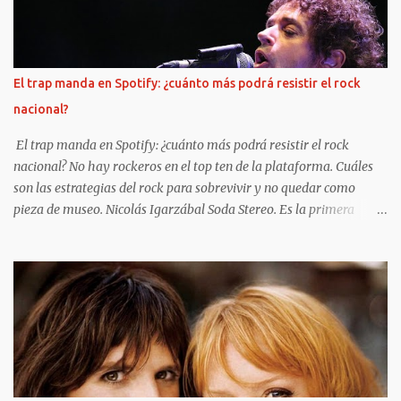
argentino en los años `80, un ciclo audiovisual opta por traer de
vuelta el espíritu que dominaba la época, a partir de
descontracturadas charlas plagadas de anécdotas con testigos
privilegiados de esa escena. "1980 y Rock" es el nombre de esta
El trap manda en Spotify: ¿cuánto más podrá resistir el rock
serie de nueve capítulos de alrededor de 45 minutos cada uno,
nacional?
disponible de manera gratuita en YouTube (en el canal Mil
Novecientos Ochenta y Rock) y en formato de podcast en Spotify...
El trap manda en Spotify: ¿cuánto más podrá resistir el rock
nacional? No hay rockeros en el top ten de la plataforma. Cuáles
son las estrategias del rock para sobrevivir y no quedar como
pieza de museo. Nicolás Igarzábal Soda Stereo. Es la primera
banda de rock que rankea en Spotify, debajo del top ten trapero y
pop. https://www.clarin.com/viva/trap-manda-spotify-podra-
resistir-rock-nacional-_0_eQVu9ppQoO.html Bizarrap (Ramos
Mejía, 1998) es el músico argentino del momento. Tiene éxito en
todo el mundo gracias a hits con ritmo de hip hop que compone
para estrellas de la música hispana, desde Residente y J Balvin
hasta Nathy Peluso y Nicki Nicole. Pero este año logró algo que
espantaría a cualquier rockero argentino: salir en la tapa de la