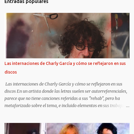
Entradas populares
Las internaciones de Charly García y cómo se reflejaron en sus
discos
Las internaciones de Charly García y cómo se reflejaron en sus
discos En un artista donde las letras suelen ser autorreferenciales,
parece que no tiene canciones referidas a sus "rehab", pero ha
metaforizado sobre el tema, e incluido elementos en sus trabajos
posteriores.
https://www.clarin.com/espectaculos/musica/internaciones-
charly-garcia-reflejaron-discos_0_UF5QsSfPYS.html Sergio Marchi