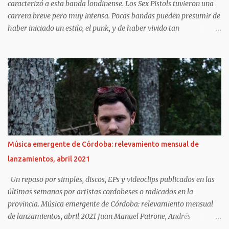
caracterizó a esta banda londinense. Los Sex Pistols tuvieron una
carrera breve pero muy intensa. Pocas bandas pueden presumir de
haber iniciado un estilo, el punk, y de haber vivido tan
intensamente. Fugaces e intensos, Johnny Rotten, Steve Jones, Paul
Cook y Sid Vicious tuvieron el tiempo justo para liarla parda (como
liarse a insultos con un presentador de televisión), hacerse
famosos por sus conciertos y apariciones en público (que
acostumbraban, como mínimo, en acabar en caos y destrucción) e
influenciar en toda una generación. Las frases de Sex Pistols te
harán recordar algunas de sus canciones y algunos de los álbumes
más importantes del siglo XX , God save the queen y Anarchy in
the UK . Sin duda, la sombra de los Pistols es alargada y su
Música emergente de Córdoba: relevamiento mensual de
influencia llega a nuestros días. Sus gritos y su música infernal
lanzamientos, abril 2021
pueden llegar a resultar de lo más liberadores.
https://frasesdelavida.com/frases-de-sex-pis...
Un repaso por simples, discos, EPs y videoclips publicados en las
últimas semanas por artistas cordobeses o radicados en la
provincia. Música emergente de Córdoba: relevamiento mensual
de lanzamientos, abril 2021 Juan Manuel Pairone, Andrés
Fundunklian https://www.lavoz.com.ar/vos/musica/musica-