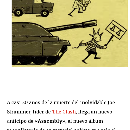
2023: ingresa al ICBA con Marfan avanzado y el
corazón en las últimas. 10 días antes de Navidad: para 5
minutos. Lo reviven. Sube al puesto 1 de la lista de
trasplante. 11 de diciembre: le ponen un corazón
nuevo. 10 meses internado: graba Exultante, su disco
100% hospitalario con tablet, guitarra y susurros a las 2
AM. Octubre 2025: sale el álbum. HOY, 6/11, 21 hs: La
Trastienda. Su primer show SOLISTA en DOS AÑOS.
“Quiero celebrar que estoy vivo, no presentar un disco
que ya todos escucharon”, tira Carca en el living de
Belgrano, todavía con la cicatriz fresca pero la púa en
la mano. Exultante en 3 frases: Rock setentoso + funk...
A casi 20 años de la muerte del inolvidable Joe
Strummer, lider de
The Clash
, llega un nuevo
anticipo de
«Assembly»,
el nuevo álbum