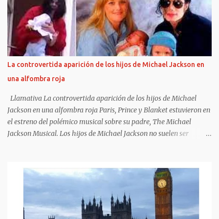
Hay cuentas que son imposibles de cerrar, sobre todo en materia
musical. Se pueden conocer o predecir algunos rasgos de las
personas según su historia clínica o su estado anímico. En cambio,
combinar una historia clínica con un resultado artístico es algo
más riesgoso . Cuando un músico sufre una crisis de índole médica
que requiere internación, no necesariamente eso repercute en su
La controvertida aparición de los hijos de Michael Jackson en
salud artística, para bien o para mal. Sí, en cambio existe una clara
una alfombra roja
correlación entre grados excesivos de intoxicación alcohólica o
química sostenidos en el tiempo, y una obra artística que se dete...
Llamativa La controvertida aparición de los hijos de Michael
Jackson en una alfombra roja Paris, Prince y Blanket estuvieron en
el estreno del polémico musical sobre su padre, The Michael
Jackson Musical. Los hijos de Michael Jackson no suelen ser
fotografiados juntos y, además, mantienen diferentes posturas con
respecto a su exposición pública. Pero esta vez rompieron esa
regla y el motivo estuvo rodeado de controversias. Los tres - Paris,
Prince y Blanket- dieron su presente en la función de avant
premiere de MJ: The Musical, en Broadway. Además, fiel a estos
tiempos , Paris y Prince compartieron sus preparativos en sus
respectivas cuentas de Instagram. Blanket , en cambio, no participó