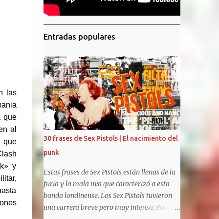
Entradas populares
n las
mania
a que
en al
30 frases de Sex Pistols | El nacimiento del
, que
punk
Clash
ck» y
Estas frases de Sex Pistols están llenas de la
itar,
furia y la mala uva que caracterizó a esta
hasta
banda londinense. Los Sex Pistols tuvieron
iones
una carrera breve pero muy intensa. Pocas