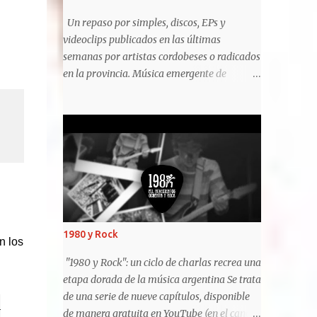
historia-wachiturros-estafaron-
Un repaso por simples, discos, EPs y
_0_Oho8csJXR.html ¿Qué pasó con los
videoclips publicados en las últimas
Wachiturros 2021? Para todos aquellos que
semanas por artistas cordobeses o radicados
pensaron que Los Wachiturros habían
en la provincia. Música emergente de
quedado en el olvido, sepan que están
Córdoba: relevamiento mensual de
errados. Leito Lencinas, Gonzalo Muñoz y
lanzamientos, abril 2021 Juan Manuel
Emanuel...
Pairone, Andrés Fundunklian
https://www.lavoz.com.ar/vos/musica/musi
ca-emergente-de-cordoba-relevamiento-
mensual-de-lanzamientos-abril-2021/ E l
cierre de abril trae consigo una nueva
oportunidad para repasar buena parte de lo
publicado en materia de novedades
1980 y Rock
n los
musicales del universo emergente provincial.
Con lanzamientos para todos los gustos,
"1980 y Rock": un ciclo de charlas recrea una
varios estilos y diferentes generaciones de
etapa dorada de la música argentina Se trata
artistas se cruzan en una lista que da cuenta
de una serie de nueve capítulos, disponible
a
de la diversidad y el volumen de producción
de manera gratuita en YouTube (en el canal