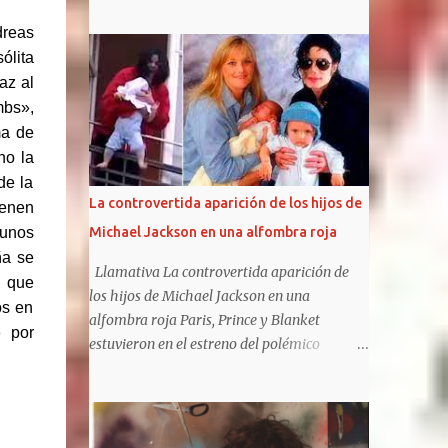
bandas pueden presumir de haber iniciado
un estilo, el punk, y de haber vivido tan
dreas
intensamente. Fugaces e intensos, Johnny
ólita
Rotten, Steve Jones, Paul Cook y Sid Vicious
az al
tuvieron el tiempo justo para liarla parda
mbs»,
(como liarse a insultos con un presentador
ma de
de televisión), hacerse famosos por sus
no la
conciertos y apariciones en público (que
de la
acostumbraban, como mínimo, en acabar en
La controvertida aparición de los hijos de
ienen
caos y destrucción) e influenciar en toda una
gunos
Michael Jackson en una alfombra roja
generación. Las frases de Sex Pistols te harán
ña se
recordar algunas de sus canciones y algunos
Llamativa La controvertida aparición de
s que
de los álbumes más importantes del siglo
los hijos de Michael Jackson en una
os en
XX , God save the queen y Anarchy in the UK
alfombra roja Paris, Prince y Blanket
e por
. Sin duda, la sombra de los Pistols es
estuvieron en el estreno del polémico
alargada y su influencia llega a nuestros
musical sobre su padre, The Michael
días. Sus gritos y su música infernal pueden
Jackson Musical. Los hijos de Michael
llegar a resultar de lo más liberadores.
Jackson no suelen ser fotografiados juntos y,
https://frasesdelavida.com/frases-de-sex-
además, mantienen diferentes posturas con