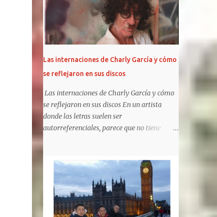
pis...
respecto a su exposición pública. Pero esta
vez rompieron esa regla y el motivo estuvo
rodeado de controversias. Los tres - Paris,
Prince y Blanket- dieron su presente en la
función de avant premiere de MJ: The
Las internaciones de Charly García y cómo
Musical, en Broadway. Además, fiel a estos
se reflejaron en sus discos
tiempos , Paris y Prince compartieron sus
preparativos en sus respectivas cuentas de
Las internaciones de Charly García y cómo
Instagram. Blanket , en cambio, no participó
se reflejaron en sus discos En un artista
en esas publicaciones, pero sí se pudo
donde las letras suelen ser
registrar su presencia a la salida del evento.
autorreferenciales, parece que no tiene
¿Cómo se los vio? Paris deslumbró con un
canciones referidas a sus "rehab", pero ha
largo vestido rojo estampado que mostraba
metaforizado sobre el tema, e incluido
sus tatuajes en el pecho, con accesorios boho
elementos en sus trabajos posteriores.
y botas. Ellos, en cambio, eligieron elegantes
https://www.clarin.com/espectaculos/music
trajes. La...
a/internaciones-charly-garcia-reflejaron-
discos_0_UF5QsSfPYS.html Sergio Marchi
Hay cuentas que son imposibles de cerrar,