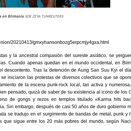
s en Birmania
SOE ZEYA TUN
REUTERS
opinion/20210413/gmxyhansonbozg5erpcmjy4gxa.html
tas y la ancestral compasión del sureste asiático, se yergue
huelas. Cuando apenas quedan en el mundo occidental, en Bir
el descontento. Tras la detención de Aung San Suu Kyi el dí
se iniciaron las protestas de diversos colectivos que se opon
ntamiento de la escena punk-rock local, tan activa y numerosa
ien pensado, quizá de saber de su existencia al icono de los 
lleno de gongs y rezos en templos titulado «Karma hits ba
ria. Sin embargo, después de casi 50 años de duro gobierno mil
sada se tradujo en el surgimiento de bandas de metal, punk y 
aís que sigue entre los 20 más pobres del mundo, según Nac