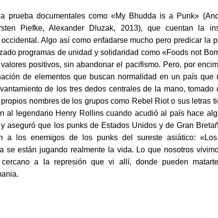
ena prueba documentales como «My Bhudda is a Punk» (An
ten Piefke, Alexander Dluzak, 2013), que cuentan la ins
 occidental. Algo así como enfadarse mucho pero predicar la p
anzado programas de unidad y solidaridad como «Foods not Bo
n valores positivos, sin abandonar el pacifismo. Pero, por enci
nación de elementos que buscan normalidad en un país que 
vantamiento de los tres dedos centrales de la mano, tomado 
 propios nombres de los grupos como Rebel Riot o sus letras t
n al legendario Henry Rollins cuando acudió al país hace al
ia y aseguró que los punks de Estados Unidos y de Gran Breta
 a los enemigos de los punks del sureste asiático: «Lo
a se están jugando realmente la vida. Lo que nosotros vivim
 cercano a la represión que vi allí, donde pueden matart
mania.