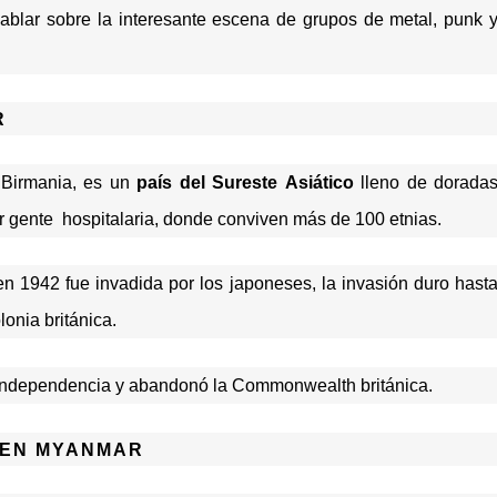
 hablar sobre la interesante escena de grupos de metal, punk 
R
 Birmania, es un
país del Sureste
Asiático
lleno de dorada
r gente hospitalaria, donde conviven más de 100 etnias.
en 1942 fue invadida por los japoneses, la invasión duro hast
onia británica.
a independencia y abandonó la Commonwealth británica.
 EN MYANMAR