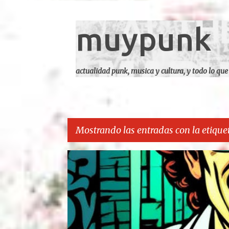
muypunk
actualidad punk, musica y cultura, y todo lo que
Mostrando las entradas con la etique
E
CARCA
n
t
r
a