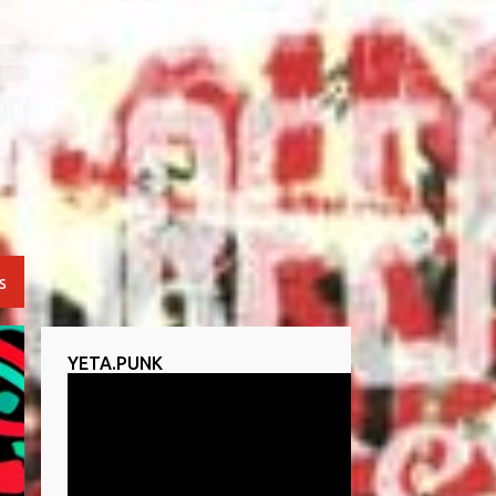
S
YETA.PUNK