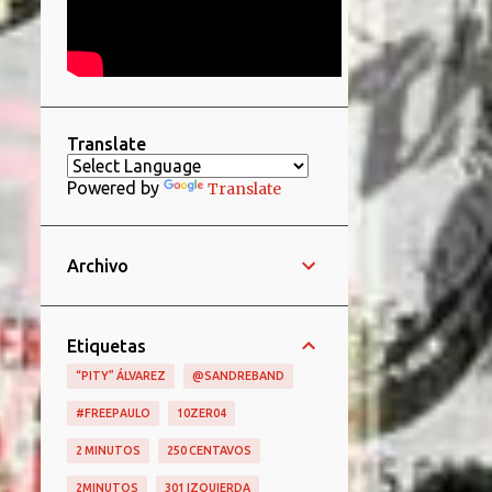
Translate
Powered by
Translate
Archivo
Etiquetas
“PITY” ÁLVAREZ
@SANDREBAND
#FREEPAULO
10ZER04
2 MINUTOS
250 CENTAVOS
2MINUTOS
301 IZQUIERDA