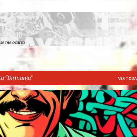
Ir al contenido principal
 se me ocurra
ta
Birmania
VER TODA