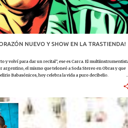
CORAZÓN NUEVO Y SHOW EN LA TRASTIENDA!
o y volví para dar un recital”, ese es Carca. El multiinstrumentist
er argentino, el mismo que teloneó a Soda Stereo en Obras y que
elirio Babasónicos, hoy celebra la vida a puro decibelio.
: ingresa al ICBA con Marfan avanzado y el corazón en las
utos. Lo reviven. Sube al puesto 1 de la lista de trasplante. 11 de
eses internado: graba Exultante, su disco 100% hospitalario con
re 2025: sale el álbum. HOY, 6/11, 21 hs: La Trastienda. Su primer
r que estoy vivo, no presentar un disco que ya todos
NIA
rano, todavía con la cicatriz fresca pero la púa en la mano.
...