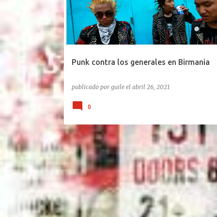
Punk contra los generales en Birmania
publicado por
guile
el
abril 26, 2021
0