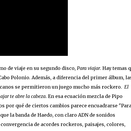
STA en DOS AÑOS. “Quiero celebrar que estoy vivo, no presentar 
iving de Belgrano, todavía con la cicatriz fresca pero la púa en la
nk...
mo de viaje en su segundo disco,
Para viajar
. Hay temas 
 Cabo Polonio. Además, a diferencia del primer álbum, la
ricanos se permitieron un juego mucho más rockero.
El
ajar te abre la cabeza
. En esa ecuación mezcla de Pipo
 los por qué de ciertos cambios parece encuadrarse "Par
orque la banda de Haedo, con claro ADN de sonidos
 convergencia de acordes rockeros, paisajes, colores,