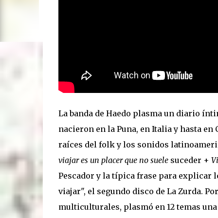
6/11, 21 hs: La Trastienda. Su primer show SOLI
disco que ya todos escucharon”, tira Carca en el l
mano. Exultante en 3 frases: Rock setentoso + fu
La banda de Haedo plasma un diario ínti
nacieron en la Puna, en Italia y hasta en
raíces del folk y los sonidos latinoame
viajar es un placer que no suele
suceder +
Vi
Pescador y la típica frase para explicar
viajar", el segundo disco de La Zurda. P
multiculturales, plasmó en 12 temas una