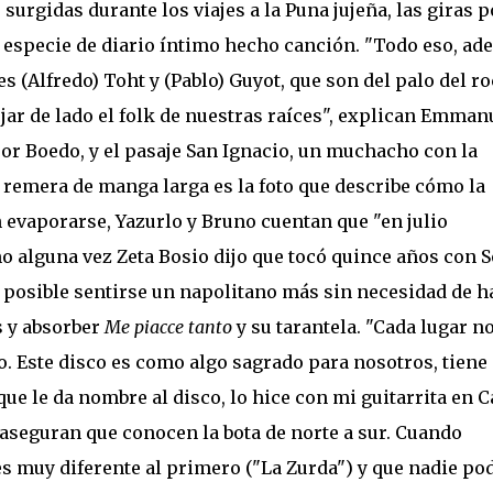
 surgidas durante los viajes a la Puna jujeña, las giras p
a especie de diario íntimo hecho canción. "Todo eso, a
es (Alfredo) Toht y (Pablo) Guyot, que son del palo del ro
jar de lado el folk de nuestras raíces", explican Emman
or Boedo, y el pasaje San Ignacio, un muchacho con la
remera de manga larga es la foto que describe cómo la
 evaporarse, Yazurlo y Bruno cuentan que "en julio
mo alguna vez Zeta Bosio dijo que tocó quince años con 
 posible sentirse un napolitano más sin necesidad de h
s y absorber
Me piacce tanto
y su tarantela. "Cada lugar n
. Este disco es como algo sagrado para nosotros, tiene
 que le da nombre al disco, lo hice con mi guitarrita en 
 aseguran que conocen la bota de norte a sur. Cuando
s muy diferente al primero ("La Zurda") y que nadie po