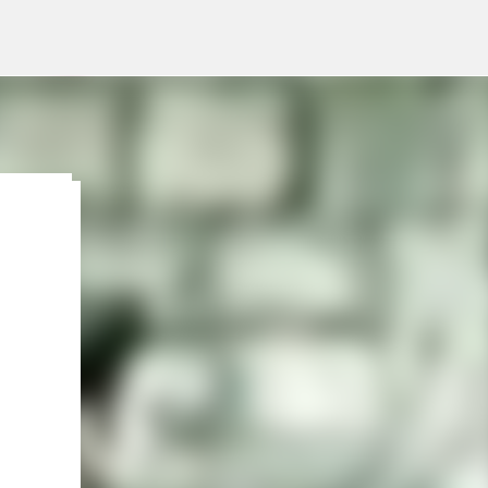
lleva
pone
gosto
Lo
:
 HOY,