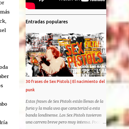
or
demás
ck,
Entradas populares
uel
Soda
aber
30 frases de Sex Pistols | El nacimiento del
os
punk
Estas frases de Sex Pistols están llenas de la
Cabo
furia y la mala uva que caracterizó a esta
banda londinense. Los Sex Pistols tuvieron
dría
una carrera breve pero muy intensa. Pocas