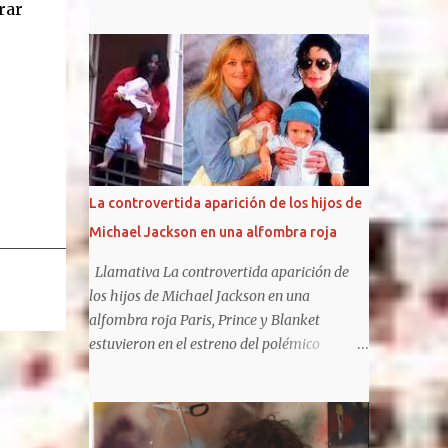
bandas pueden presumir de haber iniciado
rar
un estilo, el punk, y de haber vivido tan
intensamente. Fugaces e intensos, Johnny
Rotten, Steve Jones, Paul Cook y Sid Vicious
tuvieron el tiempo justo para liarla parda
(como liarse a insultos con un presentador
de televisión), hacerse famosos por sus
conciertos y apariciones en público (que
acostumbraban, como mínimo, en acabar en
La controvertida aparición de los hijos de
caos y destrucción) e influenciar en toda una
Michael Jackson en una alfombra roja
generación. Las frases de Sex Pistols te harán
recordar algunas de sus canciones y algunos
Llamativa La controvertida aparición de
de los álbumes más importantes del siglo
los hijos de Michael Jackson en una
XX , God save the queen y Anarchy in the UK
alfombra roja Paris, Prince y Blanket
. Sin duda, la sombra de los Pistols es
estuvieron en el estreno del polémico
alargada y su influencia llega a nuestros
musical sobre su padre, The Michael
días. Sus gritos y su música infernal pueden
Jackson Musical. Los hijos de Michael
llegar a resultar de lo más liberadores.
Jackson no suelen ser fotografiados juntos y,
https://frasesdelavida.com/frases-de-sex-
además, mantienen diferentes posturas con