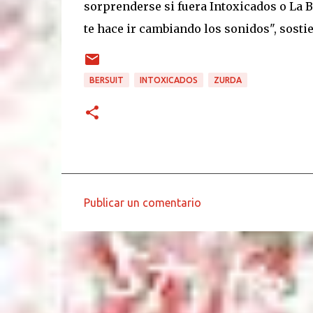
sorprenderse si fuera Intoxicados o La 
te hace ir cambiando los sonidos", sostien
BERSUIT
INTOXICADOS
ZURDA
Publicar un comentario
C
o
m
e
n