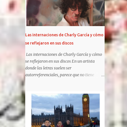
pis...
respecto a su exposición pública. Pero esta
vez rompieron esa regla y el motivo estuvo
rodeado de controversias. Los tres - Paris,
Prince y Blanket- dieron su presente en la
función de avant premiere de MJ: The
Las internaciones de Charly García y cómo
Musical, en Broadway. Además, fiel a estos
se reflejaron en sus discos
tiempos , Paris y Prince compartieron sus
preparativos en sus respectivas cuentas de
Las internaciones de Charly García y cómo
Instagram. Blanket , en cambio, no participó
se reflejaron en sus discos En un artista
en esas publicaciones, pero sí se pudo
donde las letras suelen ser
registrar su presencia a la salida del evento.
autorreferenciales, parece que no tiene
¿Cómo se los vio? Paris deslumbró con un
canciones referidas a sus "rehab", pero ha
largo vestido rojo estampado que mostraba
metaforizado sobre el tema, e incluido
sus tatuajes en el pecho, con accesorios boho
elementos en sus trabajos posteriores.
y botas. Ellos, en cambio, eligieron elegantes
https://www.clarin.com/espectaculos/music
trajes. La...
a/internaciones-charly-garcia-reflejaron-
discos_0_UF5QsSfPYS.html Sergio Marchi
Hay cuentas que son imposibles de cerrar,