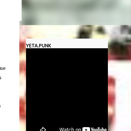
un
YETA.PUNK
que
s
a