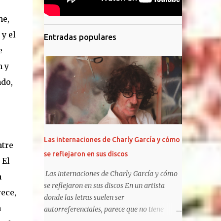
he,
y el
Entradas populares
e
n y
ado,
Las internaciones de Charly García y cómo
ntre
se reflejaron en sus discos
 El
Las internaciones de Charly García y cómo
a
se reflejaron en sus discos En un artista
rece,
donde las letras suelen ser
a
autorreferenciales, parece que no tiene