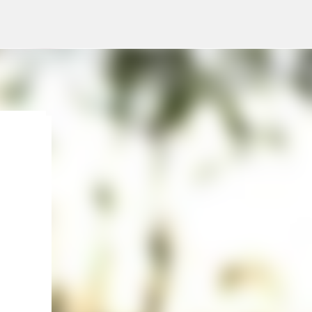
lleva
pone
gosto
Lo
:
 HOY,