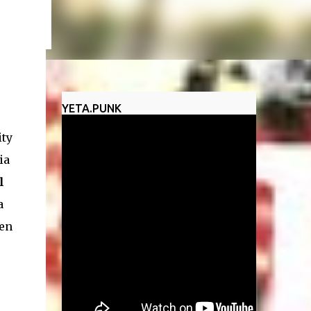
un
YETA.PUNK
ity
ia
l
a
uen