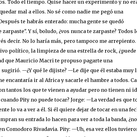
os. Todo el tiempo. Quise hacer un experimento y no era
quedar mal a ellos. No sé como nadie me pegó una
espués te habrás enterado: mucha gente se quedó
e zarpaste". Y sí, boludo, ¿vos nunca te zarpaste? Todos l
és decir. No lo haría más, pero tampoco me arrepiento. 
vo político, la limpieza de una estrella de rock, ¿puede
dad que Mauricio Macri te propuso pagarte una
 sugirió. —¿Y qué le dijiste? —Le dije que él estaba muy 
e encantaría ir al Africa y sacarle el hambre a todos. C
n tantos los que te vienen a ayudar pero no tienen ni i
a cuando Pity no puede tocar? Jorge: —La verdad es que t
nte lo va a ver a él. Si él quiere dejar de tocar en una fec
mpran su entrada lo hacen para ver a toda la banda, ¿no
en Comodoro Rivadavia. Pity: —Uh, esa vez ellos tuviero