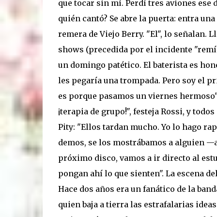
que tocar sin mí. Perdí tres aviones ese 
quién cantó? Se abre la puerta: entra una
remera de Viejo Berry. "El", lo señalan. 
shows (precedida por el incidente "remí
un domingo patético. El baterista es hon
les pegaría una trompada. Pero soy el pri
es porque pasamos un viernes hermoso". 
¡terapia de grupo!", festeja Rossi, y tod
Pity: "Ellos tardan mucho. Yo lo hago r
demos, se los mostrábamos a alguien —a 
próximo disco, vamos a ir directo al estu
pongan ahí lo que sienten". La escena de
Hace dos años era un fanático de la banda
quien baja a tierra las estrafalarias idea