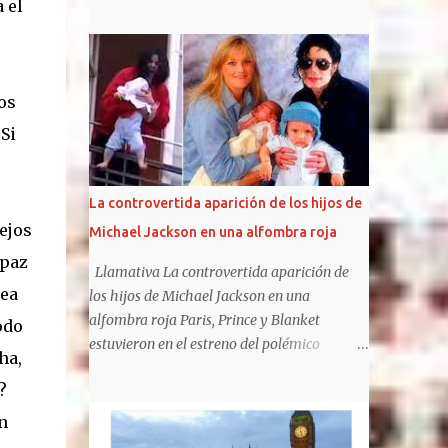
canciones referidas a sus "rehab", pero ha
 el
metaforizado sobre el tema, e incluido
elementos en sus trabajos posteriores.
https://www.clarin.com/espectaculos/music
a/internaciones-charly-garcia-reflejaron-
os
discos_0_UF5QsSfPYS.html Sergio Marchi
Si
Hay cuentas que son imposibles de cerrar,
sobre todo en materia musical. Se pueden
conocer o predecir algunos rasgos de las
La controvertida aparición de los hijos de
personas según su historia clínica o su
lejos
Michael Jackson en una alfombra roja
estado anímico. En cambio, combinar una
apaz
historia clínica con un resultado artístico es
Llamativa La controvertida aparición de
algo más riesgoso . Cuando un músico sufre
dea
los hijos de Michael Jackson en una
una crisis de índole médica que requiere
alfombra roja Paris, Prince y Blanket
odo
internación, no necesariamente eso
estuvieron en el estreno del polémico
ha,
repercute en su salud artística, para bien o
musical sobre su padre, The Michael
para mal. Sí, en cambio existe una clara
?
Jackson Musical. Los hijos de Michael
correlación entre grados excesivos de
Jackson no suelen ser fotografiados juntos y,
n
intoxicación alcohólica o química sostenidos
además, mantienen diferentes posturas con