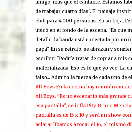
amigo, más que el cantante. Estamos labu
de trabajar cuatro días". El paisaje insp
club para 4.000 personas. En su hoja, Fel
ubicó en el fondo de la escena. "Es que m
detalle: la banda está conectada por un ún
papá". En su retrato, se abrazan y sonríe
escribir: "Podría tratar de copiar a mis
materializada. Eso es lo que yo veo. La ca
falso... Admiro la fuerza de cada uno de e
All Boys
En la cocina hay reunión cumbre
All Boys. "Es un escenario más grande qu
esa pantalla", se infla Pity. Bruno Mencia
pantalla es de 15 x 10 y será un show co
aclara: "Ibamos a tocar el 16, el mismo 