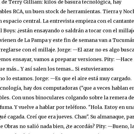
 de Terry Gilliam: kilos de basura tecnológica, hay
ables RCA, un buen stock de herramientas. Tierra y Noc
 espacio central. La entrevista empieza con el cantante 
l Boys: ¿están ensayando o saldrán a tocar con el millaj
 (vienen de La Pampa y este fin de semana van a Tucumá
rreglarse con el millaje. Jorge: —El azar no es algo busc
emos ensayar, vamos a preparar versiones. Pity: —Hace
más... Y así salen los temas... Si estuvieramos
no lo estamos. Jorge: —Es que el aire está muy cargado.
 tecnología, hay dos computadoras ("que a veces hablan e
bles. Con unos binoculares colgando sobre la remera de
 fuma. Y vuelve a hablar por teléfono. "Hola. Estoy en un
 Qué cagada. Creí que era jueves. Chau". Su almanaque, pa
e Obras no salió nada bien, ¿te acordás? Pity: —Bueno, l