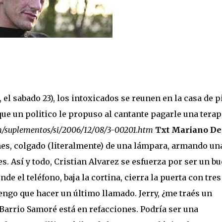
STA en DOS AÑOS. “Quiero celebrar que estoy vivo, no presentar 
iving de Belgrano, todavía con la cicatriz fresca pero la púa en la
nk...
, el sabado 23), los intoxicados se reunen en la casa de p
 que un politico le propuso al cantante pagarle una terap
m/suplementos/si/2006/12/08/3-00201.htm
Txt Mariano De
s, colgado (literalmente) de una lámpara, armando un
s. Así y todo, Cristian Alvarez se esfuerza por ser un b
ende el teléfono, baja la cortina, cierra la puerta con tres
engo que hacer un último llamado. Jerry, ¿me traés un
Barrio Samoré está en refacciones. Podría ser una