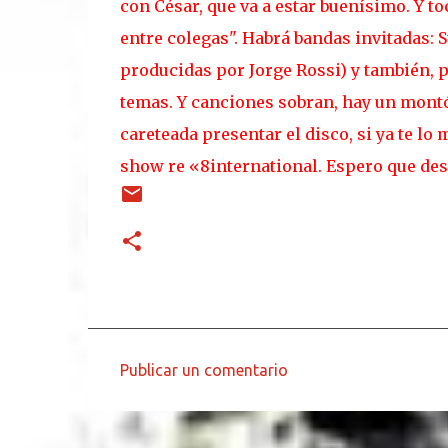
con César, que va a estar buenísimo. Y t
entre colegas". Habrá bandas invitadas: S
producidas por Jorge Rossi) y también, p
temas. Y canciones sobran, hay un montó
careteada presentar el disco, si ya te l
show re «8international. Espero que des
Publicar un comentario
C
o