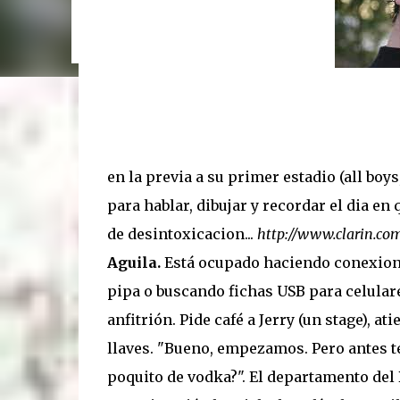
6/11, 21 hs: La Trastienda. Su primer show SOLI
disco que ya todos escucharon”, tira Carca en el l
mano. Exultante en 3 frases: Rock setentoso + fu
en la previa a su primer estadio (all boys
para hablar, dibujar y recordar el dia en
de desintoxicacion...
http://www.clarin.co
Aguila.
Está ocupado haciendo conexione
pipa o buscando fichas USB para celulare
anfitrión. Pide café a Jerry (un stage), ati
llaves. "Bueno, empezamos. Pero antes t
poquito de vodka?". El departamento del 