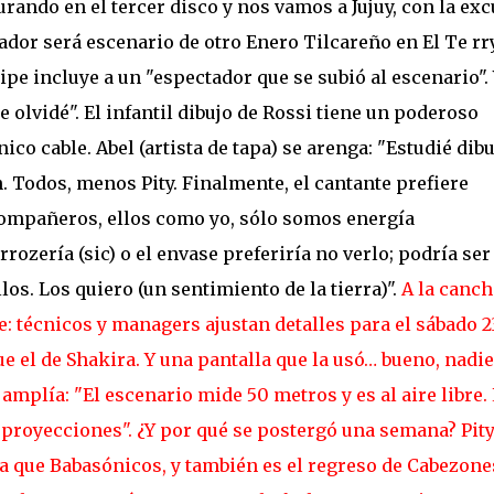
rando en el tercer disco y nos vamos a Jujuy, con la ex
irador será escenario de otro Enero Tilcareño en El Te rr
ipe incluye a un "espectador que se subió al escenario". 
e olvidé". El infantil dibujo de Rossi tiene un poderoso
ico cable. Abel (artista de tapa) se arenga: "Estudié dibu
n. Todos, menos Pity. Finalmente, el cantante prefiere
 compañeros, ellos como yo, sólo somos energía
rrozería (sic) o el envase preferiría no verlo; podría ser
llos. Los quiero (un sentimiento de la tierra)".
A la canch
: técnicos y managers ajustan detalles para el sábado 2
e el de Shakira. Y una pantalla que la usó… bueno, nadi
 amplía: "El escenario mide 50 metros y es al aire libre.
n proyecciones". ¿Y por qué se postergó una semana? Pit
día que Babasónicos, y también es el regreso de Cabezone