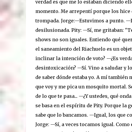
verdad es que me lo estaban diciendo ell
momento. Me arrepentí porque los hice 
trompada. Jorge:—Estuvimos a punto. —D
desilusionada. Pity: —Sí, me gritaban: "T
shows no son iguales. Entiendo qué quer
el saneamiento del Riachuelo es un objeti
inclinar la intención de voto? —¿Es ver
desintoxicación? —Sí. Vino a saludar y lo
de saber dónde estaba yo. A mí también m
que voy y me pica un mosquito mortal. So
de lo que te pasa... —¿Y ustedes, qué ond
se basa en el espíritu de Pity. Porque la ge
sabe que lo bancamos. —Igual, los que co
Jorge: —Sí, a veces tocamos igual. Como 