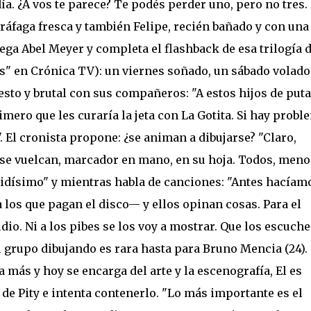
día. ¿A vos te parece? Te podés perder uno, pero no tres.
 ráfaga fresca y también Felipe, recién bañado y con una
Llega Abel Meyer y completa el flashback de esa trilogía 
s" en Crónica TV): un viernes soñado, un sábado volado
esto y brutal con sus compañeros: "A estos hijos de puta
mero que les curaría la jeta con La Gotita. Si hay probl
El cronista propone: ¿se animan a dibujarse? "Claro,
os se vuelcan, marcador en mano, en su hoja. Todos, meno
apidísimo" y mientras habla de canciones: "Antes hacíam
los que pagan el disco— y ellos opinan cosas. Para el
dio. Ni a los pibes se los voy a mostrar. Que los escuche
l grupo dibujando es rara hasta para Bruno Mencia (24).
 más y hoy se encarga del arte y la escenografía, El es
s de Pity e intenta contenerlo. "Lo más importante es el