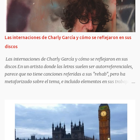
premiere de MJ: The Musical, en Broadway. Además, fiel a estos
tiempos , Paris y Prince compartieron sus preparativos en sus
respectivas cuentas de Instagram. Blanket , en cambio, no participó
en esas publicaciones, pero sí se pudo registrar su presencia a la
salida del evento. ¿Cómo se los vio? Paris deslumbró con un largo
Las internaciones de Charly García y cómo se reflejaron en sus
vestido rojo estampado que mostraba sus tatuajes en el pecho, con
discos
accesorios boho y botas. Ellos, en cambio, eligieron elegantes
trajes. La...
Las internaciones de Charly García y cómo se reflejaron en sus
discos En un artista donde las letras suelen ser autorreferenciales,
parece que no tiene canciones referidas a sus "rehab", pero ha
metaforizado sobre el tema, e incluido elementos en sus trabajos
posteriores.
https://www.clarin.com/espectaculos/musica/internaciones-
charly-garcia-reflejaron-discos_0_UF5QsSfPYS.html Sergio Marchi
Hay cuentas que son imposibles de cerrar, sobre todo en materia
musical. Se pueden conocer o predecir algunos rasgos de las
personas según su historia clínica o su estado anímico. En cambio,
combinar una historia clínica con un resultado artístico es algo