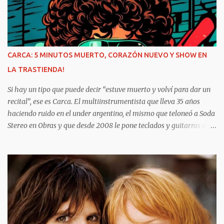
musicales del universo emergente provincial. Con lanzamientos
para todos los gustos, varios estilos y diferentes generaciones de
artistas se cruzan en una lista que da cuenta de la diversidad y el
volumen de producción local. Como cada mes, el repaso habitual
empieza con algunos títulos que quedaron al margen de lo
CARCA: 5 MINUTOS MUERTO, CORAZÓN NUEVO Y SHOW EN
relevado el período anterior: El 10 de marzo, el rapero y freestyler
LA TRASTIENDA!
Narva publicó Sin sentido , canción compartida junto a Ruso.
Desde barrio Matienzo, en Córdoba capi...
Si hay un tipo que puede decir “estuve muerto y volví para dar un
recital”, ese es Carca. El multiinstrumentista que lleva 35 años
haciendo ruido en el under argentino, el mismo que teloneó a Soda
Stereo en Obras y que desde 2008 le pone teclados y guitarras al
delirio Babasónicos, hoy celebra la vida a puro decibelio.
Cronología rápida del milagro: Agosto 2023: ingresa al ICBA con
Marfan avanzado y el corazón en las últimas. 10 días antes de
Navidad: para 5 minutos. Lo reviven. Sube al puesto 1 de la lista de
trasplante. 11 de diciembre: le ponen un corazón nuevo. 10 meses
internado: graba Exultante, su disco 100% hospitalario con tablet,
guitarra y susurros a las 2 AM. Octubre 2025: sale el álbum. HOY,
6/11, 21 hs: La Trastienda. Su primer show SOLISTA en DOS AÑOS.