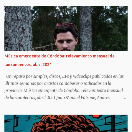
pop. https://www.clarin.com/viva/trap-manda-spotify-podra-
resistir-rock-nacional-_0_eQVu9ppQoO.html Bizarrap (Ramos
Mejía, 1998) es el músico argentino del momento. Tiene éxito en
todo el mundo gracias a hits con ritmo de hip hop que compone
para estrellas de la música hispana, desde Residente y J Balvin
hasta Nathy Peluso y Nicki Nicole. Pero este año logró algo que
espantaría a cualquier rockero argentino: salir en la tapa de la
revista sobre finanzas más famosa, Forbes, como una de las
Música emergente de Córdoba: relevamiento mensual de
mentes más brillantes de los negocios. ¿Se imaginan al Indio
lanzamientos, abril 2021
Solari, Fito Páez o Andrés Calamaro como cara de una publicación
para empresarios? No hay chance. El productor de ...
Un repaso por simples, discos, EPs y videoclips publicados en las
últimas semanas por artistas cordobeses o radicados en la
provincia. Música emergente de Córdoba: relevamiento mensual
de lanzamientos, abril 2021 Juan Manuel Pairone, Andrés
Fundunklian https://www.lavoz.com.ar/vos/musica/musica-
emergente-de-cordoba-relevamiento-mensual-de-lanzamientos-
abril-2021/ E l cierre de abril trae consigo una nueva oportunidad
para repasar buena parte de lo publicado en materia de novedades