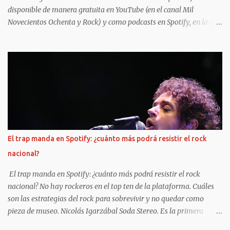
disponible de manera gratuita en YouTube (en el canal Mil
Novecientos Ochenta y Rock) y como podcasts en Spotify, en la que
el periodista y escritor Osvaldo Marzullo charla con personajes
que rodearon a los grandes de nuestro rock. POR HERNANI
NATALE Osvaldo Marzullo y Gabriel Rocca En medio de la
publicación de un aluvión de material en diversos soportes que
intenta contar con precisión y analizar la rica historia del rock
argentino en los años `80, un ciclo audiovisual opta por traer de
vuelta el espíritu que dominaba la época, a partir de
descontracturadas charlas plagadas de anécdotas con testigos
privilegiados de esa escena. "1980 y Rock" es el nombre de esta
El trap manda en Spotify: ¿cuánto más podrá resistir el rock
serie de nueve capítulos de alrededor de 45 minutos cada uno,
nacional?
disponible de manera gratuita en YouTube (en el canal Mil
Novecientos Ochenta y Rock) y en formato de podcast en Spotify...
El trap manda en Spotify: ¿cuánto más podrá resistir el rock
nacional? No hay rockeros en el top ten de la plataforma. Cuáles
son las estrategias del rock para sobrevivir y no quedar como
pieza de museo. Nicolás Igarzábal Soda Stereo. Es la primera
banda de rock que rankea en Spotify, debajo del top ten trapero y