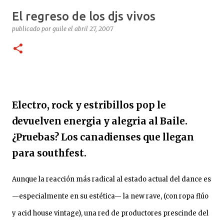
minutos. Lo reviven. Sube al puesto 1 de la lista de
El regreso de los djs vivos
trasplante. 11 de diciembre: le ponen un corazón
nuevo. 10 meses internado: graba Exultante, su disco
publicado por
guile
el
abril 27, 2007
100% hospitalario con tablet, guitarra y susurros a las 2
AM. Octubre 2025: sale el álbum. HOY, 6/11, 21 hs: La
Trastienda. Su primer show SOLISTA en DOS AÑOS.
“Quiero celebrar que estoy vivo, no presentar un disco
que ya todos escucharon”, tira Carca en el living de
Belgrano, todavía con la cicatriz fresca pero la púa en
Electro, rock y estribillos pop le
la mano. Exultante en 3 frases: Rock setentoso + funk...
devuelven energia y alegria al Baile.
¿Pruebas? Los canadienses que llegan
para southfest.
Aunque la reacción más radical al estado actual del dance es
—especialmente en su estética— la new rave, (con ropa flúo
y acid house vintage), una red de productores prescinde del