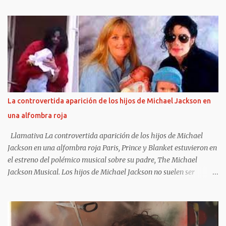
Cook y Sid Vicious tuvieron el tiempo justo para liarla parda (como
liarse a insultos con un presentador de televisión), hacerse
famosos por sus conciertos y apariciones en público (que
acostumbraban, como mínimo, en acabar en caos y destrucción) e
influenciar en toda una generación. Las frases de Sex Pistols te
harán recordar algunas de sus canciones y algunos de los álbumes
más importantes del siglo XX , God save the queen y Anarchy in
the UK . Sin duda, la sombra de los Pistols es alargada y su
La controvertida aparición de los hijos de Michael Jackson en
influencia llega a nuestros días. Sus gritos y su música infernal
una alfombra roja
pueden llegar a resultar de lo más liberadores.
https://frasesdelavida.com/frases-de-sex-pis...
Llamativa La controvertida aparición de los hijos de Michael
Jackson en una alfombra roja Paris, Prince y Blanket estuvieron en
el estreno del polémico musical sobre su padre, The Michael
Jackson Musical. Los hijos de Michael Jackson no suelen ser
fotografiados juntos y, además, mantienen diferentes posturas con
respecto a su exposición pública. Pero esta vez rompieron esa
regla y el motivo estuvo rodeado de controversias. Los tres - Paris,
Prince y Blanket- dieron su presente en la función de avant