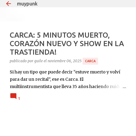
muypunk
Ir al contenido principal
CARCA: 5 MINUTOS MUERTO,
CORAZÓN NUEVO Y SHOW EN LA
TRASTIENDA!
publicado por
guile
el
noviembre 06, 2025
CARCA
Si hay un tipo que puede decir “estuve muerto y volví
para dar un recital”, ese es Carca. El
multiinstrumentista que lleva 35 años haciendo ruido
en el under argentino, el mismo que teloneó a Soda
1
Stereo en Obras y que desde 2008 le pone teclados y
guitarras al delirio Babasónicos, hoy celebra la vida a
puro decibelio. Cronología rápida del milagro: Agosto
2023: ingresa al ICBA con Marfan avanzado y el
corazón en las últimas. 10 días antes de Navidad: para 5