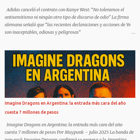
transporte fuente de inspiracion de uno de los nuevos temas de la...
Adidas canceló el contrato con Kanye West: “No toleramos el
antisemitismo ni ningún otro tipo de discurso de odio” La firma
alemana señaló que “las recientes declaraciones y acciones de Ye
son inaceptables, odiosas y peligrosas”
https://www.infobae.com/america/entretenimiento/2022/10/25/a
didas-cancelo-el-contrato-con-kanye-west-no-toleramos-el-
antisemitismo-ni-ningun-otro-tipo-de-discurso-de-odio/ Adidas
cortó su contrato con Kanye West con efecto inmediato por las
recientes declaraciones de carácter antisemita y racista del rapero,
a las que la compañía alemana calificó de “inaceptables”. Según un
comunicado, la empresa “no tolera el antisemitismo ni ningún otro
tipo de discurso de odio” y agregó que “las recientes declaraciones
y acciones de Ye son inaceptables, odiosas y peligrosas”. En el
Imagine Dragons en Argentina: la entrada más cara del año
comunicado, Adidas se refiere a que las declaraciones del rapero
cuesta 7 millones de pesos
“violan los valores de la empresa como la diversidad y la inclusión,
el respeto mutuo y la equidad. Después de una cuidadosa ...
Imagine Dragons en Argentina: la entrada más cara del año
cuesta 7 millones de pesos Por Muypunk – julio 2025 La banda de
pop-rock Imagine Dragons confirmó su regreso a la Argentina