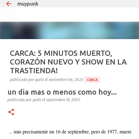
muypunk
Ir al contenido principal
CARCA: 5 MINUTOS MUERTO,
CORAZÓN NUEVO Y SHOW EN LA
TRASTIENDA!
publicado por
guile
el
noviembre 06, 2025
CARCA
un dia mas o menos como hoy...
Si hay un tipo que puede decir “estuve muerto y volví
para dar un recital”, ese es Carca. El
publicado por
guile
el
septiembre 19, 2007
multiinstrumentista que lleva 35 años haciendo ruido
en el under argentino, el mismo que teloneó a Soda
1
Stereo en Obras y que desde 2008 le pone teclados y
guitarras al delirio Babasónicos, hoy celebra la vida a
... más precisamente un 16 de septiembre, pero de 1977, muere
puro decibelio. Cronología rápida del milagro: Agosto