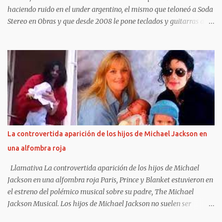
haciendo ruido en el under argentino, el mismo que teloneó a Soda
Stereo en Obras y que desde 2008 le pone teclados y guitarras al
delirio Babasónicos, hoy celebra la vida a puro decibelio.
Cronología rápida del milagro: Agosto 2023: ingresa al ICBA con
Marfan avanzado y el corazón en las últimas. 10 días antes de
Navidad: para 5 minutos. Lo reviven. Sube al puesto 1 de la lista de
trasplante. 11 de diciembre: le ponen un corazón nuevo. 10 meses
internado: graba Exultante, su disco 100% hospitalario con tablet,
guitarra y susurros a las 2 AM. Octubre 2025: sale el álbum. HOY,
6/11, 21 hs: La Trastienda. Su primer show SOLISTA en DOS AÑOS.
“Quiero celebrar que estoy vivo, no presentar un disco que ya todos
La controvertida aparición de los hijos de Michael Jackson en
escucharon”, tira Carca en el living de Belgrano, todavía con la
una alfombra roja
cicatriz fresca pero la púa en la mano. Exultante en 3 frases: Rock
setentoso + funk...
Llamativa La controvertida aparición de los hijos de Michael
Jackson en una alfombra roja Paris, Prince y Blanket estuvieron en
el estreno del polémico musical sobre su padre, The Michael
Jackson Musical. Los hijos de Michael Jackson no suelen ser
fotografiados juntos y, además, mantienen diferentes posturas con