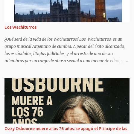
Los Wachiturros
¿Qué será de la vida de los Wachiturros? Los Wachiturros es un
grupo musical Argentino de cumbia. A pesar del éxito alcanzado,
los escándalos, litigios judiciales, y el arresto de uno de sus
miembros por un cargo de abuso sexual a una menor de edad, y
conflictos internos entre sus miembros, terminarían por disolver al
grupo en el año 2013. ¿Quién era el representante de los
Wachiturros? Enzo Solar, el representante de los Wachiturros ,
aclaró este miércoles por la noche que “no pasó nada” con
Lacoste. Acusó que “son todos rumores que corren” y aclaró,
además, que no es la única marca que usan los chicos de la
banda. https://www.clarin.com/fama/increible-historia-
wachiturros-estafaron-_0_Oho8csJXR.html ¿Qué pasó con los
Wachiturros 2021? Para todos aquellos que pensaron que Los
Ozzy Osbourne muere a los 76 años: se apagó el Principe de las
Wachiturros habían quedado en el olvido, sepan que están