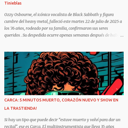
Tinieblas
errados. Leito Lencinas, Gonzalo Muñoz y Emanuel...
Ozzy Osbourne, el icónico vocalista de Black Sabbath y figura
cumbre del heavy metal, falleció este martes 22 de julio de 2025 a
los 76 años, rodeado por su familia, confirmaron sus seres
queridos . Su despedida ocurre apenas semanas después de haber
encabezado el emotivo concierto “Back to the Beginning” con la
formación original de Black Sabbath en Birmingham, el pasado 5
de julio De aspirante a leyenda del metal Nacido como John
Michael Osbourne en Birmingham en 1948, Ozzy se unió a Black
Sabbath en 1968, aportando su inconfundible voz gutural a himnos
como Paranoid, Iron Man y War Pigs —temas que no solo
definieron la banda, sino que cimentaron el género del heavy
metal. Tras su salida de la banda en 1979, cortes como Crazy Train
y Mama, I’m Coming Home lo consagraron como solista y
CARCA: 5 MINUTOS MUERTO, CORAZÓN NUEVO Y SHOW EN
empresario musical con el festival Ozzfest. Un adiós rockero y
LA TRASTIENDA!
lleno de dignidad Años de lucha contra enfermedades como
Parkinson (diagnosticado en 2020) y severos problemas de salud
Si hay un tipo que puede decir “estuve muerto y volví para dar un
no logr...
recital”, ese es Carca. El multiinstrumentista que lleva 35 años