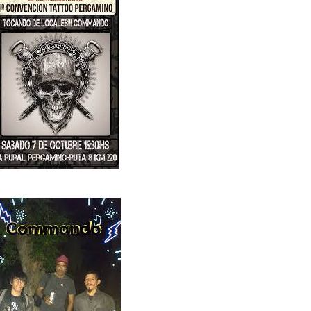
STA en DOS AÑOS. “Quiero celebrar que estoy vivo, no presentar 
iving de Belgrano, todavía con la cicatriz fresca pero la púa en la
nk...