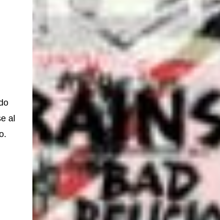
do
e al
o.