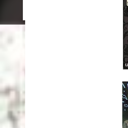
6/11, 21 hs: La Trastienda. Su primer show SOLI
disco que ya todos escucharon”, tira Carca en el l
mano. Exultante en 3 frases: Rock setentoso + fu