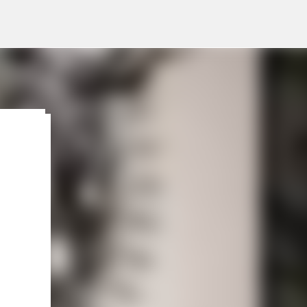
lleva
pone
gosto
Lo
:
 HOY,