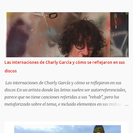
fotografiados juntos y, además, mantienen diferentes posturas con
respecto a su exposición pública. Pero esta vez rompieron esa
regla y el motivo estuvo rodeado de controversias. Los tres - Paris,
Prince y Blanket- dieron su presente en la función de avant
premiere de MJ: The Musical, en Broadway. Además, fiel a estos
tiempos , Paris y Prince compartieron sus preparativos en sus
respectivas cuentas de Instagram. Blanket , en cambio, no participó
en esas publicaciones, pero sí se pudo registrar su presencia a la
salida del evento. ¿Cómo se los vio? Paris deslumbró con un largo
Las internaciones de Charly García y cómo se reflejaron en sus
vestido rojo estampado que mostraba sus tatuajes en el pecho, con
discos
accesorios boho y botas. Ellos, en cambio, eligieron elegantes
trajes. La...
Las internaciones de Charly García y cómo se reflejaron en sus
discos En un artista donde las letras suelen ser autorreferenciales,
parece que no tiene canciones referidas a sus "rehab", pero ha
metaforizado sobre el tema, e incluido elementos en sus trabajos
posteriores.
https://www.clarin.com/espectaculos/musica/internaciones-
charly-garcia-reflejaron-discos_0_UF5QsSfPYS.html Sergio Marchi
Hay cuentas que son imposibles de cerrar, sobre todo en materia