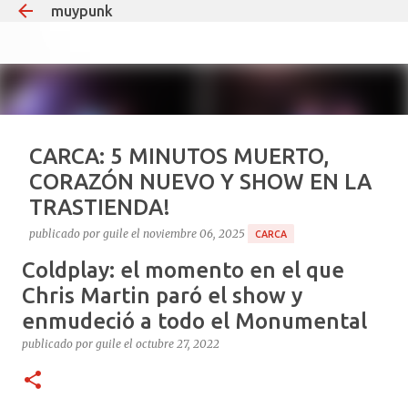
muypunk
Ir al contenido principal
CARCA: 5 MINUTOS MUERTO,
CORAZÓN NUEVO Y SHOW EN LA
TRASTIENDA!
publicado por
guile
el
noviembre 06, 2025
CARCA
Coldplay: el momento en el que
Si hay un tipo que puede decir “estuve muerto y volví
para dar un recital”, ese es Carca. El
Chris Martin paró el show y
multiinstrumentista que lleva 35 años haciendo ruido
enmudeció a todo el Monumental
en el under argentino, el mismo que teloneó a Soda
publicado por
guile
el
octubre 27, 2022
1
Stereo en Obras y que desde 2008 le pone teclados y
guitarras al delirio Babasónicos, hoy celebra la vida a
puro decibelio. Cronología rápida del milagro: Agosto