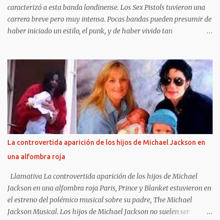
caracterizó a esta banda londinense. Los Sex Pistols tuvieron una
carrera breve pero muy intensa. Pocas bandas pueden presumir de
haber iniciado un estilo, el punk, y de haber vivido tan
intensamente. Fugaces e intensos, Johnny Rotten, Steve Jones, Paul
Cook y Sid Vicious tuvieron el tiempo justo para liarla parda (como
liarse a insultos con un presentador de televisión), hacerse
famosos por sus conciertos y apariciones en público (que
acostumbraban, como mínimo, en acabar en caos y destrucción) e
influenciar en toda una generación. Las frases de Sex Pistols te
harán recordar algunas de sus canciones y algunos de los álbumes
más importantes del siglo XX , God save the queen y Anarchy in
the UK . Sin duda, la sombra de los Pistols es alargada y su
La controvertida aparición de los hijos de Michael Jackson en
influencia llega a nuestros días. Sus gritos y su música infernal
una alfombra roja
pueden llegar a resultar de lo más liberadores.
https://frasesdelavida.com/frases-de-sex-pis...
Llamativa La controvertida aparición de los hijos de Michael
Jackson en una alfombra roja Paris, Prince y Blanket estuvieron en
el estreno del polémico musical sobre su padre, The Michael
Jackson Musical. Los hijos de Michael Jackson no suelen ser