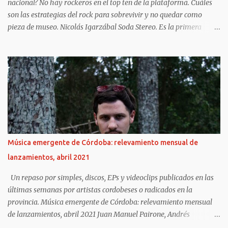
nacional? No hay rockeros en el top ten de la plataforma. Cuáles
son las estrategias del rock para sobrevivir y no quedar como
pieza de museo. Nicolás Igarzábal Soda Stereo. Es la primera
banda de rock que rankea en Spotify, debajo del top ten trapero y
pop. https://www.clarin.com/viva/trap-manda-spotify-podra-
resistir-rock-nacional-_0_eQVu9ppQoO.html Bizarrap (Ramos
Mejía, 1998) es el músico argentino del momento. Tiene éxito en
todo el mundo gracias a hits con ritmo de hip hop que compone
para estrellas de la música hispana, desde Residente y J Balvin
hasta Nathy Peluso y Nicki Nicole. Pero este año logró algo que
espantaría a cualquier rockero argentino: salir en la tapa de la
revista sobre finanzas más famosa, Forbes, como una de las
Música emergente de Córdoba: relevamiento mensual de
mentes más brillantes de los negocios. ¿Se imaginan al Indio
lanzamientos, abril 2021
Solari, Fito Páez o Andrés Calamaro como cara de una publicación
para empresarios? No hay chance. El productor de ...
Un repaso por simples, discos, EPs y videoclips publicados en las
últimas semanas por artistas cordobeses o radicados en la
provincia. Música emergente de Córdoba: relevamiento mensual
de lanzamientos, abril 2021 Juan Manuel Pairone, Andrés
Fundunklian https://www.lavoz.com.ar/vos/musica/musica-