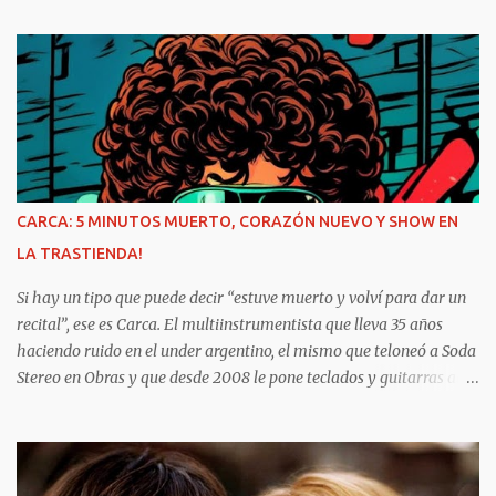
emergente-de-cordoba-relevamiento-mensual-de-lanzamientos-
abril-2021/ E l cierre de abril trae consigo una nueva oportunidad
para repasar buena parte de lo publicado en materia de novedades
musicales del universo emergente provincial. Con lanzamientos
para todos los gustos, varios estilos y diferentes generaciones de
artistas se cruzan en una lista que da cuenta de la diversidad y el
volumen de producción local. Como cada mes, el repaso habitual
empieza con algunos títulos que quedaron al margen de lo
CARCA: 5 MINUTOS MUERTO, CORAZÓN NUEVO Y SHOW EN
relevado el período anterior: El 10 de marzo, el rapero y freestyler
LA TRASTIENDA!
Narva publicó Sin sentido , canción compartida junto a Ruso.
Desde barrio Matienzo, en Córdoba capi...
Si hay un tipo que puede decir “estuve muerto y volví para dar un
recital”, ese es Carca. El multiinstrumentista que lleva 35 años
haciendo ruido en el under argentino, el mismo que teloneó a Soda
Stereo en Obras y que desde 2008 le pone teclados y guitarras al
delirio Babasónicos, hoy celebra la vida a puro decibelio.
Cronología rápida del milagro: Agosto 2023: ingresa al ICBA con
Marfan avanzado y el corazón en las últimas. 10 días antes de
Navidad: para 5 minutos. Lo reviven. Sube al puesto 1 de la lista de