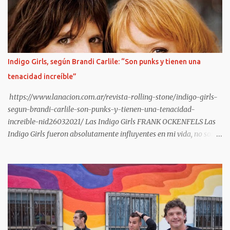
trasplante. 11 de diciembre: le ponen un corazón nuevo. 10 meses
internado: graba Exultante, su disco 100% hospitalario con tablet,
guitarra y susurros a las 2 AM. Octubre 2025: sale el álbum. HOY,
6/11, 21 hs: La Trastienda. Su primer show SOLISTA en DOS AÑOS.
“Quiero celebrar que estoy vivo, no presentar un disco que ya todos
Indigo Girls, según Brandi Carlile: “Son punks y tienen una
escucharon”, tira Carca en el living de Belgrano, todavía con la
tenacidad increíble”
cicatriz fresca pero la púa en la mano. Exultante en 3 frases: Rock
setentoso + funk...
https://www.lanacion.com.ar/revista-rolling-stone/indigo-girls-
segun-brandi-carlile-son-punks-y-tienen-una-tenacidad-
increible-nid26032021/ Las Indigo Girls FRANK OCKENFELS Las
Indigo Girls fueron absolutamente influyentes en mi vida, no solo
musicalmente, sino como activista y como persona públicamente
queer. La representación y la visibilidad que lograron armar
juntas, contra todo pronóstico y con todos los obstáculos que
tuvieron, fueron muy importantes en mi vida. Las necesitaba. Yo
tendría 13 o 14 años y había llegado a casa de una amiga de la que
estaba totalmente enamorada y estaba muy confundida. Llegué a
casa y mis padres habían alquilado la película Filadelfia en VHS.