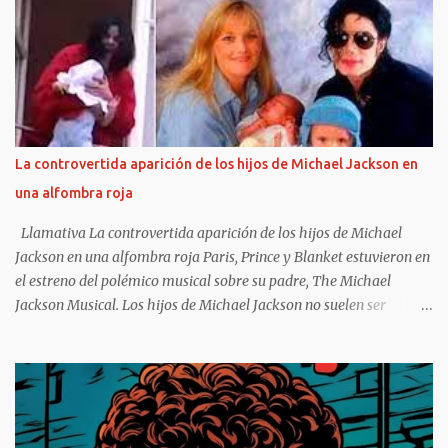
charly-garcia-reflejaron-discos_0_UF5QsSfPYS.html Sergio Marchi
Hay cuentas que son imposibles de cerrar, sobre todo en materia
musical. Se pueden conocer o predecir algunos rasgos de las
personas según su historia clínica o su estado anímico. En cambio,
combinar una historia clínica con un resultado artístico es algo
más riesgoso . Cuando un músico sufre una crisis de índole médica
que requiere internación, no necesariamente eso repercute en su
La controvertida aparición de los hijos de Michael Jackson en
salud artística, para bien o para mal. Sí, en cambio existe una clara
una alfombra roja
correlación entre grados excesivos de intoxicación alcohólica o
química sostenidos en el tiempo, y una obra artística que se dete...
Llamativa La controvertida aparición de los hijos de Michael
Jackson en una alfombra roja Paris, Prince y Blanket estuvieron en
el estreno del polémico musical sobre su padre, The Michael
Jackson Musical. Los hijos de Michael Jackson no suelen ser
fotografiados juntos y, además, mantienen diferentes posturas con
respecto a su exposición pública. Pero esta vez rompieron esa
regla y el motivo estuvo rodeado de controversias. Los tres - Paris,
Prince y Blanket- dieron su presente en la función de avant
premiere de MJ: The Musical, en Broadway. Además, fiel a estos