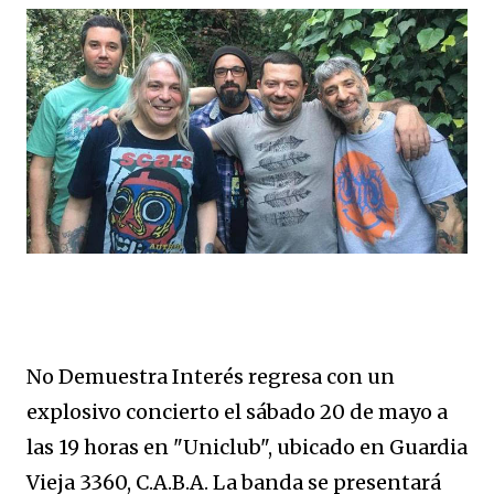
2023: ingresa al ICBA con Marfan avanzado y el
corazón en las últimas. 10 días antes de Navidad: para 5
minutos. Lo reviven. Sube al puesto 1 de la lista de
trasplante. 11 de diciembre: le ponen un corazón
nuevo. 10 meses internado: graba Exultante, su disco
100% hospitalario con tablet, guitarra y susurros a las 2
AM. Octubre 2025: sale el álbum. HOY, 6/11, 21 hs: La
Trastienda. Su primer show SOLISTA en DOS AÑOS.
“Quiero celebrar que estoy vivo, no presentar un disco
que ya todos escucharon”, tira Carca en el living de
Belgrano, todavía con la cicatriz fresca pero la púa en
la mano. Exultante en 3 frases: Rock setentoso + funk...
No Demuestra Interés regresa con un
explosivo concierto el sábado 20 de mayo a
las 19 horas en "Uniclub", ubicado en Guardia
Vieja 3360, C.A.B.A. La banda se presentará