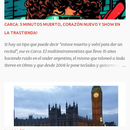
tiempos , Paris y Prince compartieron sus preparativos en sus
respectivas cuentas de Instagram. Blanket , en cambio, no participó
en esas publicaciones, pero sí se pudo registrar su presencia a la
salida del evento. ¿Cómo se los vio? Paris deslumbró con un largo
CARCA: 5 MINUTOS MUERTO, CORAZÓN NUEVO Y SHOW EN
vestido rojo estampado que mostraba sus tatuajes en el pecho, con
LA TRASTIENDA!
accesorios boho y botas. Ellos, en cambio, eligieron elegantes
trajes. La...
Si hay un tipo que puede decir “estuve muerto y volví para dar un
recital”, ese es Carca. El multiinstrumentista que lleva 35 años
haciendo ruido en el under argentino, el mismo que teloneó a Soda
Stereo en Obras y que desde 2008 le pone teclados y guitarras al
delirio Babasónicos, hoy celebra la vida a puro decibelio.
Cronología rápida del milagro: Agosto 2023: ingresa al ICBA con
Marfan avanzado y el corazón en las últimas. 10 días antes de
Navidad: para 5 minutos. Lo reviven. Sube al puesto 1 de la lista de
trasplante. 11 de diciembre: le ponen un corazón nuevo. 10 meses
internado: graba Exultante, su disco 100% hospitalario con tablet,
guitarra y susurros a las 2 AM. Octubre 2025: sale el álbum. HOY,
6/11, 21 hs: La Trastienda. Su primer show SOLISTA en DOS AÑOS.
“Quiero celebrar que estoy vivo, no presentar un disco que ya todos