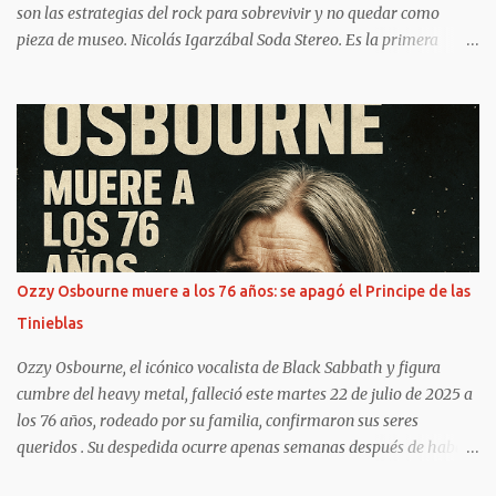
son las estrategias del rock para sobrevivir y no quedar como
pieza de museo. Nicolás Igarzábal Soda Stereo. Es la primera
banda de rock que rankea en Spotify, debajo del top ten trapero y
pop. https://www.clarin.com/viva/trap-manda-spotify-podra-
resistir-rock-nacional-_0_eQVu9ppQoO.html Bizarrap (Ramos
Mejía, 1998) es el músico argentino del momento. Tiene éxito en
todo el mundo gracias a hits con ritmo de hip hop que compone
para estrellas de la música hispana, desde Residente y J Balvin
hasta Nathy Peluso y Nicki Nicole. Pero este año logró algo que
espantaría a cualquier rockero argentino: salir en la tapa de la
revista sobre finanzas más famosa, Forbes, como una de las
Ozzy Osbourne muere a los 76 años: se apagó el Principe de las
mentes más brillantes de los negocios. ¿Se imaginan al Indio
Tinieblas
Solari, Fito Páez o Andrés Calamaro como cara de una publicación
para empresarios? No hay chance. El productor de ...
Ozzy Osbourne, el icónico vocalista de Black Sabbath y figura
cumbre del heavy metal, falleció este martes 22 de julio de 2025 a
los 76 años, rodeado por su familia, confirmaron sus seres
queridos . Su despedida ocurre apenas semanas después de haber
encabezado el emotivo concierto “Back to the Beginning” con la