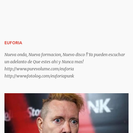
harán recordar algunas de sus canciones y algunos de los álbumes
más importantes del siglo XX , God save the queen y Anarchy in
the UK . Sin duda, la sombra de los Pistols es alargada y su
influencia llega a nuestros días. Sus gritos y su música infernal
pueden llegar a resultar de lo más liberadores.
https://frasesdelavida.com/frases-de-sex-pis...
EUFORIA
Nueva onda, Nueva formacion, Nuevo disco !! Ya pueden escuchar
un adelanto de Que estes ahi y Nunca mas!
http://www.purevolume.com/euforia
http://www.fotolog.com/euforiapunk