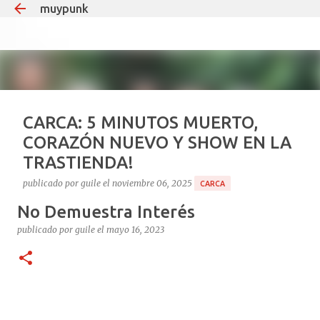
muypunk
Ir al contenido principal
CARCA: 5 MINUTOS MUERTO,
CORAZÓN NUEVO Y SHOW EN LA
TRASTIENDA!
publicado por
guile
el
noviembre 06, 2025
CARCA
No Demuestra Interés
Si hay un tipo que puede decir “estuve muerto y volví
para dar un recital”, ese es Carca. El
publicado por
guile
el
mayo 16, 2023
multiinstrumentista que lleva 35 años haciendo ruido
en el under argentino, el mismo que teloneó a Soda
1
Stereo en Obras y que desde 2008 le pone teclados y
guitarras al delirio Babasónicos, hoy celebra la vida a
puro decibelio. Cronología rápida del milagro: Agosto