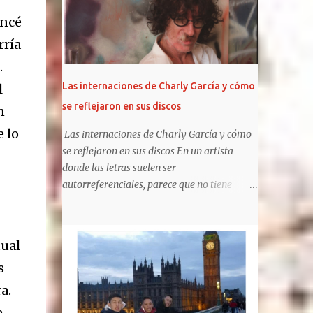
pis...
respecto a su exposición pública. Pero esta
encé
vez rompieron esa regla y el motivo estuvo
rría
rodeado de controversias. Los tres - Paris,
Prince y Blanket- dieron su presente en la
.
función de avant premiere de MJ: The
Las internaciones de Charly García y cómo
l
Musical, en Broadway. Además, fiel a estos
se reflejaron en sus discos
n
tiempos , Paris y Prince compartieron sus
preparativos en sus respectivas cuentas de
e lo
Las internaciones de Charly García y cómo
Instagram. Blanket , en cambio, no participó
se reflejaron en sus discos En un artista
en esas publicaciones, pero sí se pudo
donde las letras suelen ser
registrar su presencia a la salida del evento.
autorreferenciales, parece que no tiene
¿Cómo se los vio? Paris deslumbró con un
canciones referidas a sus "rehab", pero ha
largo vestido rojo estampado que mostraba
metaforizado sobre el tema, e incluido
sus tatuajes en el pecho, con accesorios boho
elementos en sus trabajos posteriores.
tual
y botas. Ellos, en cambio, eligieron elegantes
https://www.clarin.com/espectaculos/music
trajes. La...
s
a/internaciones-charly-garcia-reflejaron-
discos_0_UF5QsSfPYS.html Sergio Marchi
a.
Hay cuentas que son imposibles de cerrar,
e