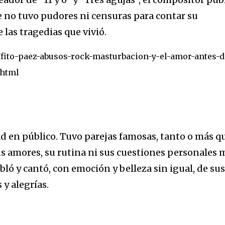
STA en DOS AÑOS. “Quiero celebrar que estoy vivo, no presentar 
iving de Belgrano, todavía con la cicatriz fresca pero la púa en la
e no tuvo pudores ni censuras para contar su
nk...
las tragedias que vivió.
/fito-paez-abusos-rock-masturbacion-y-el-amor-antes-d
phtml
d en público. Tuvo parejas famosas, tanto o más q
sus amores, su rutina ni sus cuestiones personales 
abló y cantó, con emoción y belleza sin igual, de sus
 y alegrías.