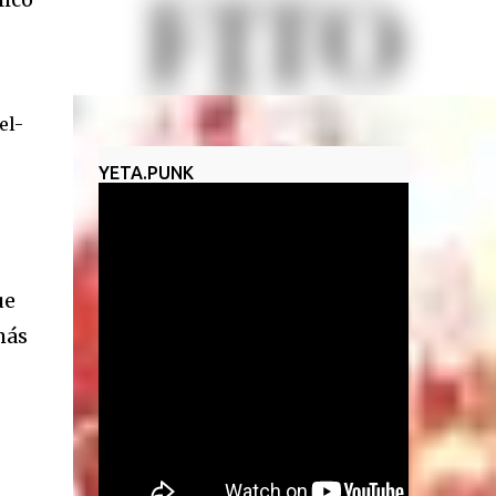
un
el-
YETA.PUNK
ue
más