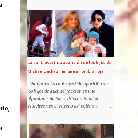
bandas pueden presumir de haber iniciado
a
un estilo, el punk, y de haber vivido tan
intensamente. Fugaces e intensos, Johnny
Rotten, Steve Jones, Paul Cook y Sid Vicious
tuvieron el tiempo justo para liarla parda
(como liarse a insultos con un presentador
de televisión), hacerse famosos por sus
conciertos y apariciones en público (que
acostumbraban, como mínimo, en acabar en
La controvertida aparición de los hijos de
caos y destrucción) e influenciar en toda una
Michael Jackson en una alfombra roja
generación. Las frases de Sex Pistols te harán
recordar algunas de sus canciones y algunos
Llamativa La controvertida aparición de
de los álbumes más importantes del siglo
los hijos de Michael Jackson en una
XX , God save the queen y Anarchy in the UK
alfombra roja Paris, Prince y Blanket
. Sin duda, la sombra de los Pistols es
estuvieron en el estreno del polémico
rio,
alargada y su influencia llega a nuestros
musical sobre su padre, The Michael
días. Sus gritos y su música infernal pueden
Jackson Musical. Los hijos de Michael
llegar a resultar de lo más liberadores.
a
Jackson no suelen ser fotografiados juntos y,
https://frasesdelavida.com/frases-de-sex-
además, mantienen diferentes posturas con