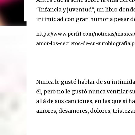
6/11, 21 hs: La Trastienda. Su primer show SOLI
disco que ya todos escucharon”, tira Carca en el l
"Infancia y juventud", un libro dond
mano. Exultante en 3 frases: Rock setentoso + fu
intimidad con gran humor a pesar de 
https://www.perfil.com/noticias/musica
amor-los-secretos-de-su-autobiografia.
Nunca le gustó hablar de su intimida
él, pero no le gustó nunca ventilar 
allá de sus canciones, en las que sí h
amores, desamores, dolores, tristezas