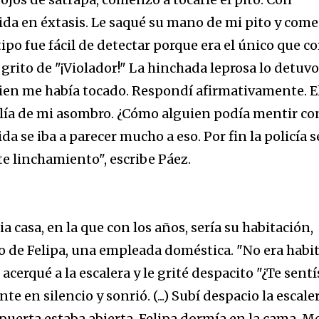
ida en éxtasis. Le saqué su mano de mi pito y com
tipo fue fácil de detectar porque era el único que co
grito de "¡Violador!" La hinchada leprosa lo detuvo
uien me había tocado. Respondí afirmativamente. E
lía de mi asombro. ¿Cómo alguien podía mentir co
da se iba a parecer mucho a eso. Por fin la policía s
e linchamiento", escribe Páez.
 casa, en la que con los años, sería su habitación,
to de Felipa, una empleada doméstica. "No era habi
acerqué a la escalera y le grité despacito "¿Te sentí
e en silencio y sonrió. (...) Subí despacio la escaler
puerta estaba abierta, Felipa dormía en la cama. M