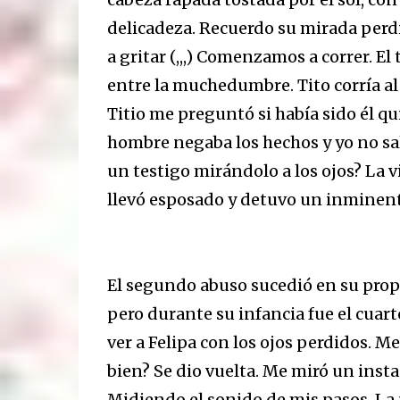
delicadeza. Recuerdo su mirada perd
a gritar (,,,) Comenzamos a correr. El 
entre la muchedumbre. Tito corría al 
Titio me preguntó si había sido él q
hombre negaba los hechos y yo no sa
un testigo mirándolo a los ojos? La vi
llevó esposado y detuvo un inminent
El segundo abuso sucedió en su propia
pero durante su infancia fue el cuar
ver a Felipa con los ojos perdidos. Me 
bien? Se dio vuelta. Me miró un instant
Midiendo el sonido de mis pasos. La 