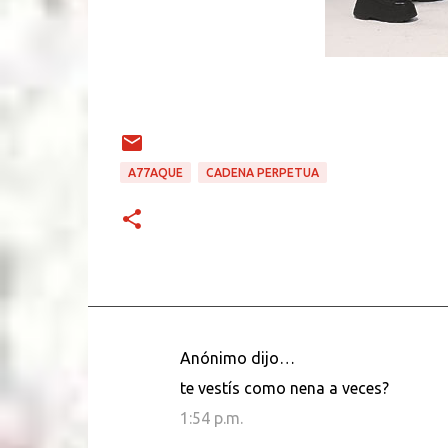
A77AQUE
CADENA PERPETUA
Anónimo dijo…
C
te vestís como nena a veces?
o
1:54 p.m.
m