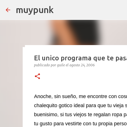
muypunk
El unico programa que te pasa
CARCA: 5 MINUTOS MUERTO,
publicado por
guile
el
agosto 24, 2006
TRASTIENDA!
publicado por
guile
el
noviembre 06, 2025
CARCA
Si hay un tipo que puede decir “estuve muerto y vo
35 años haciendo ruido en el under argentino, e
Anoche, sin sueño, me encontre con cos
teclados y guitarras al delirio Babasónicos, hoy 
chalequito gotico ideal para que tu viej
2023: ingresa al ICBA con Marfan avanzado y el c
1
reviven. Sube al puesto 1 de la lista de trasplan
buenisimo, si tus viejos te regalan ropa 
graba Exultante, su disco 100% hospitalario con t
tu gusto para vestirte con tu propia per