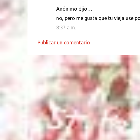
e
Anónimo dijo…
n
no, pero me gusta que tu vieja use po
t
8:37 a.m.
a
r
Publicar un comentario
i
o
s