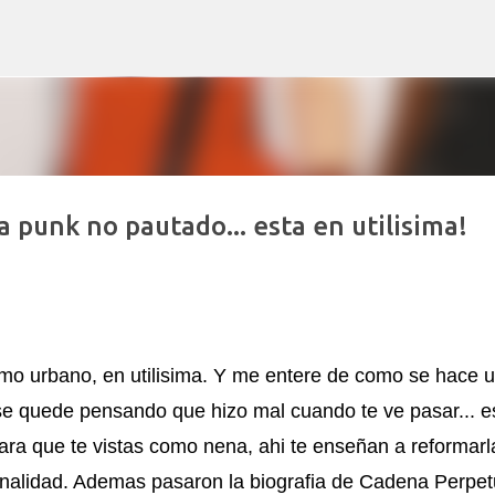
Ir al contenido principal
 punk no pautado... esta en utilisima!
 CORAZÓN NUEVO Y SHOW EN LA
lví para dar un recital”, ese es Carca. El multiinstrumentista que 
l mismo que teloneó a Soda Stereo en Obras y que desde 2008 le 
mo urbano, en utilisima. Y me entere de como se hace 
celebra la vida a puro decibelio. Cronología rápida del milagro: A
a se quede pensando que hizo mal cuando te ve pasar... e
orazón en las últimas. 10 días antes de Navidad: para 5 minutos. 
te. 11 de diciembre: le ponen un corazón nuevo. 10 meses internado
para que te vistas como nena, ahi te enseñan a reformarl
ablet, guitarra y susurros a las 2 AM. Octubre 2025: sale el álbum.
sonalidad. Ademas pasaron la biografia de Cadena Perpet