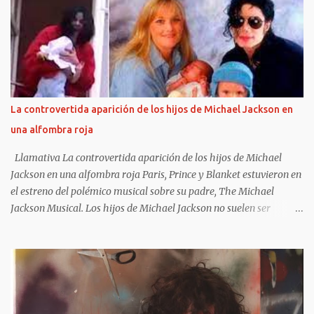
liarse a insultos con un presentador de televisión), hacerse
famosos por sus conciertos y apariciones en público (que
acostumbraban, como mínimo, en acabar en caos y destrucción) e
influenciar en toda una generación. Las frases de Sex Pistols te
harán recordar algunas de sus canciones y algunos de los álbumes
más importantes del siglo XX , God save the queen y Anarchy in
the UK . Sin duda, la sombra de los Pistols es alargada y su
La controvertida aparición de los hijos de Michael Jackson en
influencia llega a nuestros días. Sus gritos y su música infernal
una alfombra roja
pueden llegar a resultar de lo más liberadores.
https://frasesdelavida.com/frases-de-sex-pis...
Llamativa La controvertida aparición de los hijos de Michael
Jackson en una alfombra roja Paris, Prince y Blanket estuvieron en
el estreno del polémico musical sobre su padre, The Michael
Jackson Musical. Los hijos de Michael Jackson no suelen ser
fotografiados juntos y, además, mantienen diferentes posturas con
respecto a su exposición pública. Pero esta vez rompieron esa
regla y el motivo estuvo rodeado de controversias. Los tres - Paris,
Prince y Blanket- dieron su presente en la función de avant
premiere de MJ: The Musical, en Broadway. Además, fiel a estos
tiempos , Paris y Prince compartieron sus preparativos en sus