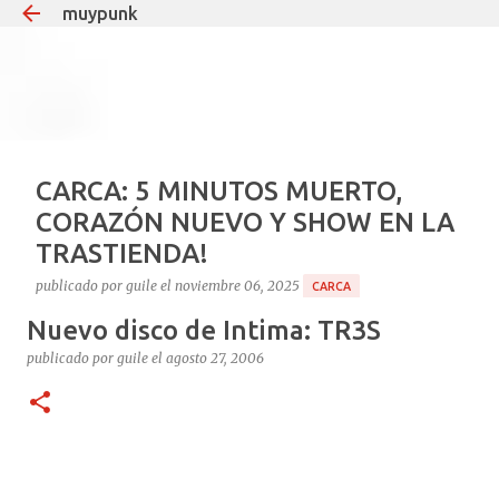
muypunk
Ir al contenido principal
CARCA: 5 MINUTOS MUERTO,
CORAZÓN NUEVO Y SHOW EN LA
TRASTIENDA!
publicado por
guile
el
noviembre 06, 2025
CARCA
Nuevo disco de Intima: TR3S
Si hay un tipo que puede decir “estuve muerto y volví
para dar un recital”, ese es Carca. El
publicado por
guile
el
agosto 27, 2006
multiinstrumentista que lleva 35 años haciendo ruido
en el under argentino, el mismo que teloneó a Soda
1
Stereo en Obras y que desde 2008 le pone teclados y
guitarras al delirio Babasónicos, hoy celebra la vida a
puro decibelio. Cronología rápida del milagro: Agosto