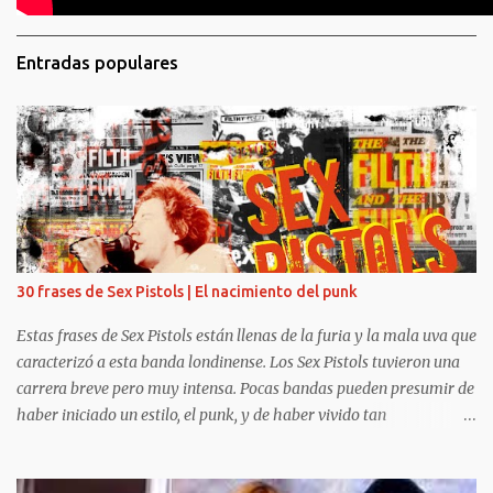
Entradas populares
30 frases de Sex Pistols | El nacimiento del punk
Estas frases de Sex Pistols están llenas de la furia y la mala uva que
caracterizó a esta banda londinense. Los Sex Pistols tuvieron una
carrera breve pero muy intensa. Pocas bandas pueden presumir de
haber iniciado un estilo, el punk, y de haber vivido tan
intensamente. Fugaces e intensos, Johnny Rotten, Steve Jones, Paul
Cook y Sid Vicious tuvieron el tiempo justo para liarla parda (como