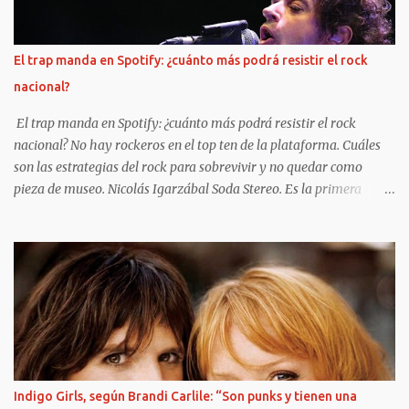
vuelta el espíritu que dominaba la época, a partir de
descontracturadas charlas plagadas de anécdotas con testigos
privilegiados de esa escena. "1980 y Rock" es el nombre de esta
El trap manda en Spotify: ¿cuánto más podrá resistir el rock
serie de nueve capítulos de alrededor de 45 minutos cada uno,
nacional?
disponible de manera gratuita en YouTube (en el canal Mil
Novecientos Ochenta y Rock) y en formato de podcast en Spotify...
El trap manda en Spotify: ¿cuánto más podrá resistir el rock
nacional? No hay rockeros en el top ten de la plataforma. Cuáles
son las estrategias del rock para sobrevivir y no quedar como
pieza de museo. Nicolás Igarzábal Soda Stereo. Es la primera
banda de rock que rankea en Spotify, debajo del top ten trapero y
pop. https://www.clarin.com/viva/trap-manda-spotify-podra-
resistir-rock-nacional-_0_eQVu9ppQoO.html Bizarrap (Ramos
Mejía, 1998) es el músico argentino del momento. Tiene éxito en
todo el mundo gracias a hits con ritmo de hip hop que compone
para estrellas de la música hispana, desde Residente y J Balvin
hasta Nathy Peluso y Nicki Nicole. Pero este año logró algo que
espantaría a cualquier rockero argentino: salir en la tapa de la
revista sobre finanzas más famosa, Forbes, como una de las
Indigo Girls, según Brandi Carlile: “Son punks y tienen una
mentes más brillantes de los negocios. ¿Se imaginan al Indio