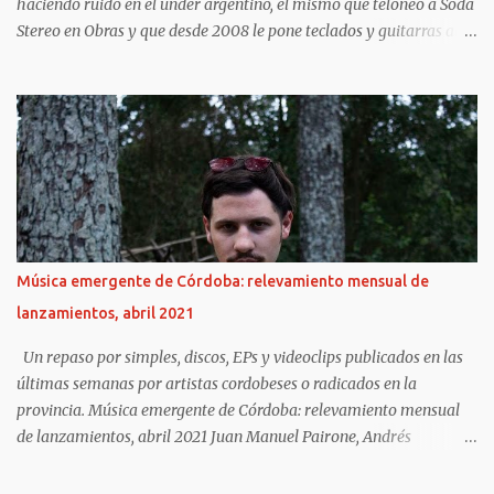
haciendo ruido en el under argentino, el mismo que teloneó a Soda
Stereo en Obras y que desde 2008 le pone teclados y guitarras al
delirio Babasónicos, hoy celebra la vida a puro decibelio.
Cronología rápida del milagro: Agosto 2023: ingresa al ICBA con
Marfan avanzado y el corazón en las últimas. 10 días antes de
Navidad: para 5 minutos. Lo reviven. Sube al puesto 1 de la lista de
trasplante. 11 de diciembre: le ponen un corazón nuevo. 10 meses
internado: graba Exultante, su disco 100% hospitalario con tablet,
guitarra y susurros a las 2 AM. Octubre 2025: sale el álbum. HOY,
6/11, 21 hs: La Trastienda. Su primer show SOLISTA en DOS AÑOS.
“Quiero celebrar que estoy vivo, no presentar un disco que ya todos
Música emergente de Córdoba: relevamiento mensual de
escucharon”, tira Carca en el living de Belgrano, todavía con la
lanzamientos, abril 2021
cicatriz fresca pero la púa en la mano. Exultante en 3 frases: Rock
setentoso + funk...
Un repaso por simples, discos, EPs y videoclips publicados en las
últimas semanas por artistas cordobeses o radicados en la
provincia. Música emergente de Córdoba: relevamiento mensual
de lanzamientos, abril 2021 Juan Manuel Pairone, Andrés
Fundunklian https://www.lavoz.com.ar/vos/musica/musica-
emergente-de-cordoba-relevamiento-mensual-de-lanzamientos-