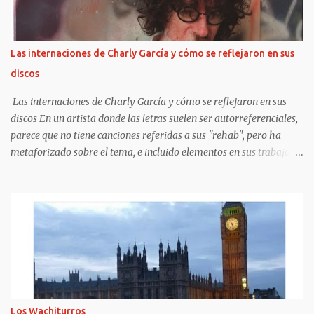
respectivas cuentas de Instagram. Blanket , en cambio, no participó
en esas publicaciones, pero sí se pudo registrar su presencia a la
salida del evento. ¿Cómo se los vio? Paris deslumbró con un largo
Las internaciones de Charly García y cómo se reflejaron en sus
vestido rojo estampado que mostraba sus tatuajes en el pecho, con
discos
accesorios boho y botas. Ellos, en cambio, eligieron elegantes
trajes. La...
Las internaciones de Charly García y cómo se reflejaron en sus
discos En un artista donde las letras suelen ser autorreferenciales,
parece que no tiene canciones referidas a sus "rehab", pero ha
metaforizado sobre el tema, e incluido elementos en sus trabajos
posteriores.
https://www.clarin.com/espectaculos/musica/internaciones-
charly-garcia-reflejaron-discos_0_UF5QsSfPYS.html Sergio Marchi
Hay cuentas que son imposibles de cerrar, sobre todo en materia
musical. Se pueden conocer o predecir algunos rasgos de las
personas según su historia clínica o su estado anímico. En cambio,
combinar una historia clínica con un resultado artístico es algo
más riesgoso . Cuando un músico sufre una crisis de índole médica
que requiere internación, no necesariamente eso repercute en su
Los Wachiturros