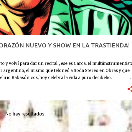
CORAZÓN NUEVO Y SHOW EN LA TRASTIENDA!
o y volví para dar un recital”, ese es Carca. El multiinstrumentist
er argentino, el mismo que teloneó a Soda Stereo en Obras y que
elirio Babasónicos, hoy celebra la vida a puro decibelio.
: ingresa al ICBA con Marfan avanzado y el corazón en las
utos. Lo reviven. Sube al puesto 1 de la lista de trasplante. 11 de
eses internado: graba Exultante, su disco 100% hospitalario con
re 2025: sale el álbum. HOY, 6/11, 21 hs: La Trastienda. Su primer
r que estoy vivo, no presentar un disco que ya todos
No hay resultados
rano, todavía con la cicatriz fresca pero la púa en la mano.
...