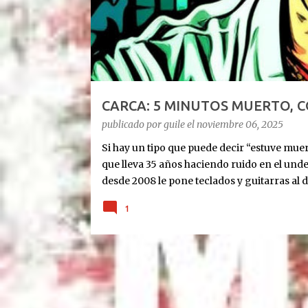
d
a
s
CARCA: 5 MINUTOS MUERTO, 
publicado por
guile
el
noviembre 06, 2025
Si hay un tipo que puede decir “estuve muert
que lleva 35 años haciendo ruido en el und
desde 2008 le pone teclados y guitarras al d
Cronología rápida del milagro: Agosto 2023
1
últimas. 10 días antes de Navidad: para 5 min
diciembre: le ponen un corazón nuevo. 10 m
tablet, guitarra y susurros a las 2 AM. Octub
show SOLISTA en DOS AÑOS. “Quiero celebra
escucharon”, tira Carca en el living de Belg
Exultante en 3 frases: Rock setentoso + funk