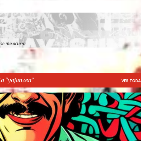
Ir al contenido principal
 se me ocurra
ta
yojanzen
VER TODA