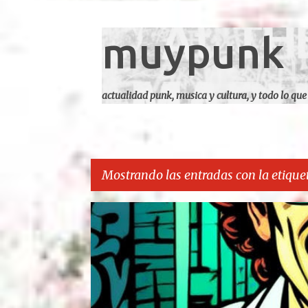
muypunk
actualidad punk, musica y cultura, y todo lo que
Mostrando las entradas con la etique
E
CARCA
n
t
r
a