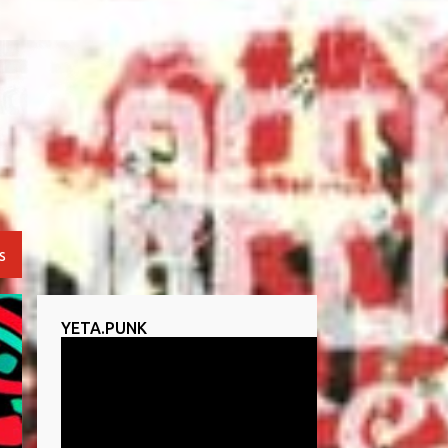
S
YETA.PUNK