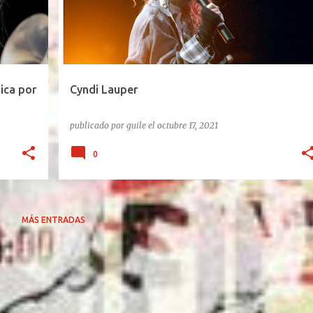
ica por
Cyndi Lauper
publicado por
guile
el
octubre 17, 2021
0
MÁS ENTRADAS