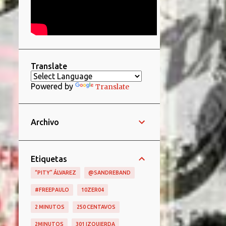
Translate
Powered by
Translate
Archivo
Etiquetas
“PITY” ÁLVAREZ
@SANDREBAND
#FREEPAULO
10ZER04
2 MINUTOS
250 CENTAVOS
2MINUTOS
301 IZQUIERDA