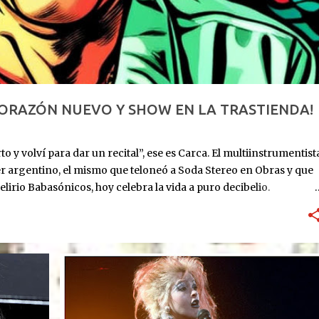
CORAZÓN NUEVO Y SHOW EN LA TRASTIENDA!
o y volví para dar un recital”, ese es Carca. El multiinstrumentist
er argentino, el mismo que teloneó a Soda Stereo en Obras y que
elirio Babasónicos, hoy celebra la vida a puro decibelio.
: ingresa al ICBA con Marfan avanzado y el corazón en las
utos. Lo reviven. Sube al puesto 1 de la lista de trasplante. 11 de
eses internado: graba Exultante, su disco 100% hospitalario con
re 2025: sale el álbum. HOY, 6/11, 21 hs: La Trastienda. Su primer
r que estoy vivo, no presentar un disco que ya todos
CYNDI LAUPER
rano, todavía con la cicatriz fresca pero la púa en la mano.
...