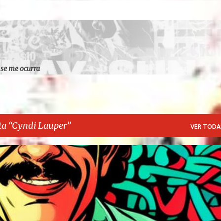
Ir al contenido principal
 se me ocurra
ta
Cyndi Lauper
VER TODA