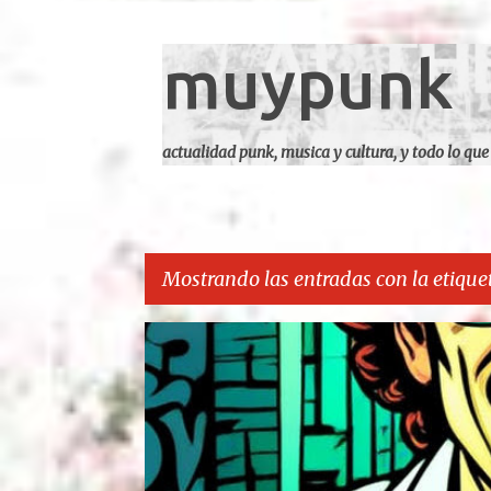
muypunk
actualidad punk, musica y cultura, y todo lo que
Mostrando las entradas con la etique
E
CARCA
n
t
r
a