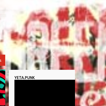
S
YETA.PUNK