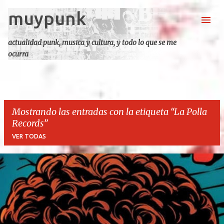
muypunk
Ir al contenido principal
actualidad punk, musica y cultura, y todo lo que se me
ocurra
Mostrando las entradas con la etiqueta
La Polla
Records
VER TODAS
E
n
t
r