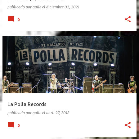
publicado por
guile
el
diciembre 02, 2021
0
La Polla Records
publicado por
guile
el
abril 27, 2018
0