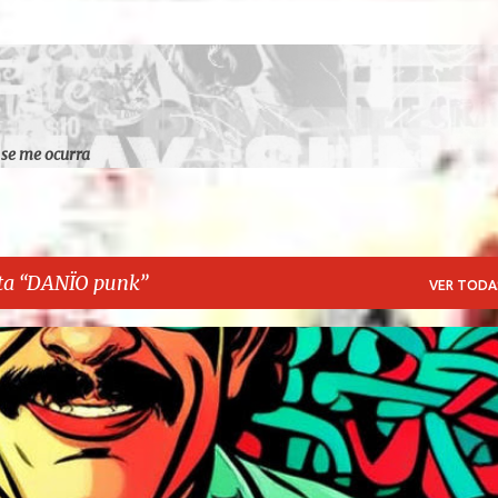
Ir al contenido principal
 se me ocurra
ta
DANÏO punk
VER TODA