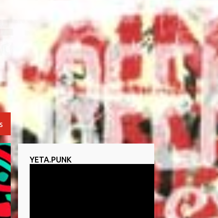
S
YETA.PUNK