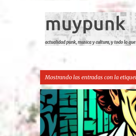
muypunk
actualidad punk, musica y cultura, y todo lo que
Mostrando las entradas con la etique
E
CARCA
n
t
r
a