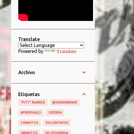
Translate
Powered by
Translate
Archivo
Etiquetas
“PITY” ÁLVAREZ
@SANDREBAND
#FREEPAULO
10ZER04
2 MINUTOS
250 CENTAVOS
2MINUTOS
301 IZQUIERDA