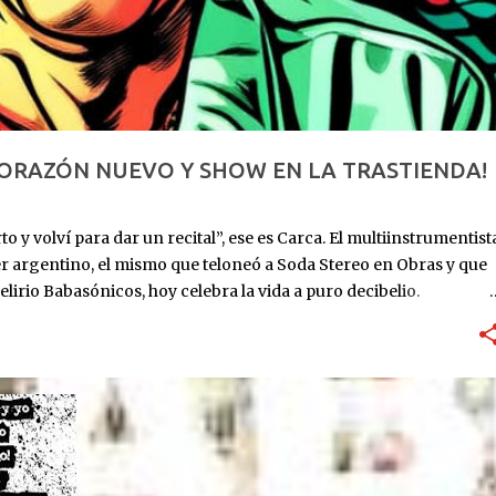
CORAZÓN NUEVO Y SHOW EN LA TRASTIENDA!
o y volví para dar un recital”, ese es Carca. El multiinstrumentist
er argentino, el mismo que teloneó a Soda Stereo en Obras y que
elirio Babasónicos, hoy celebra la vida a puro decibelio.
: ingresa al ICBA con Marfan avanzado y el corazón en las
utos. Lo reviven. Sube al puesto 1 de la lista de trasplante. 11 de
eses internado: graba Exultante, su disco 100% hospitalario con
re 2025: sale el álbum. HOY, 6/11, 21 hs: La Trastienda. Su primer
r que estoy vivo, no presentar un disco que ya todos
rano, todavía con la cicatriz fresca pero la púa en la mano.
...