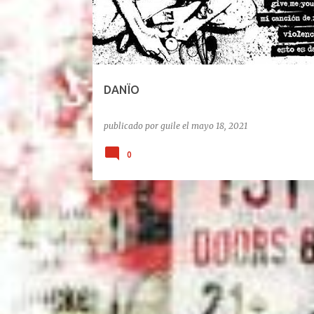
DANÏO
publicado por
guile
el
mayo 18, 2021
0