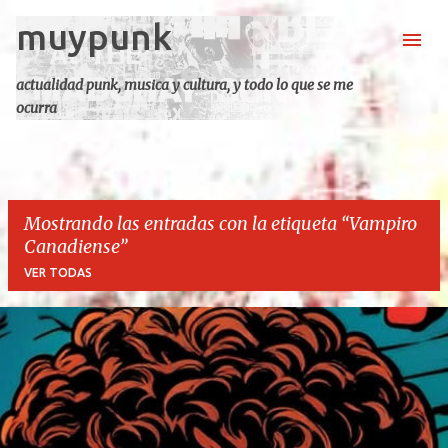
muypunk
Ir al contenido principal
actualidad punk, musica y cultura, y todo lo que se me
ocurra
Mostrando las entradas con la etiqueta
Vampiro
Canadiense
VER TODAS
E
n
t
r