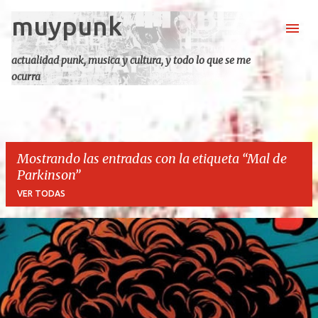
muypunk
Ir al contenido principal
actualidad punk, musica y cultura, y todo lo que se me
ocurra
Mostrando las entradas con la etiqueta
Mal de
Parkinson
VER TODAS
E
n
t
r