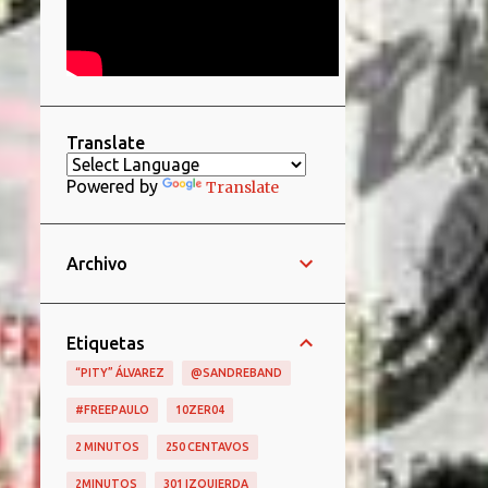
Translate
Powered by
Translate
Archivo
Etiquetas
“PITY” ÁLVAREZ
@SANDREBAND
#FREEPAULO
10ZER04
2 MINUTOS
250 CENTAVOS
2MINUTOS
301 IZQUIERDA