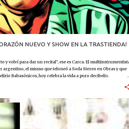
CORAZÓN NUEVO Y SHOW EN LA TRASTIENDA!
o y volví para dar un recital”, ese es Carca. El multiinstrumentist
er argentino, el mismo que teloneó a Soda Stereo en Obras y que
elirio Babasónicos, hoy celebra la vida a puro decibelio.
: ingresa al ICBA con Marfan avanzado y el corazón en las
utos. Lo reviven. Sube al puesto 1 de la lista de trasplante. 11 de
eses internado: graba Exultante, su disco 100% hospitalario con
re 2025: sale el álbum. HOY, 6/11, 21 hs: La Trastienda. Su primer
r que estoy vivo, no presentar un disco que ya todos
DRO
rano, todavía con la cicatriz fresca pero la púa en la mano.
+
...