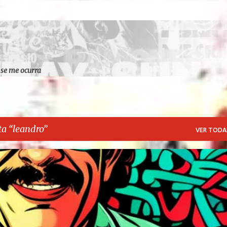
Ir al contenido principal
 se me ocurra
ta
leandro
VER TODA