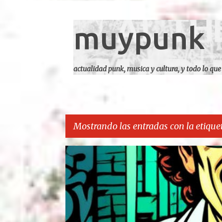
muypunk
actualidad punk, musica y cultura, y todo lo que
Mostrando las entradas con la etique
E
CARCA
n
t
r
a