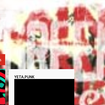
S
YETA.PUNK