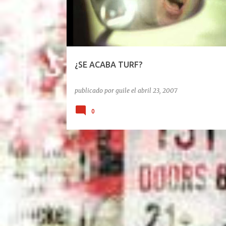
¿SE ACABA TURF?
publicado por
guile
el
abril 23, 2007
0