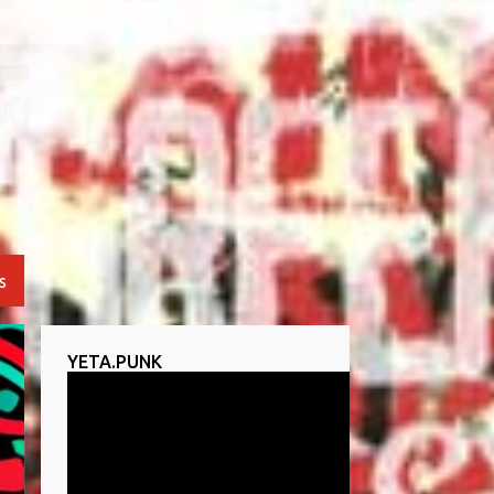
S
YETA.PUNK