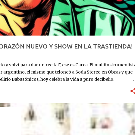
CORAZÓN NUEVO Y SHOW EN LA TRASTIENDA!
o y volví para dar un recital”, ese es Carca. El multiinstrumentist
er argentino, el mismo que teloneó a Soda Stereo en Obras y que
elirio Babasónicos, hoy celebra la vida a puro decibelio.
: ingresa al ICBA con Marfan avanzado y el corazón en las
utos. Lo reviven. Sube al puesto 1 de la lista de trasplante. 11 de
eses internado: graba Exultante, su disco 100% hospitalario con
re 2025: sale el álbum. HOY, 6/11, 21 hs: La Trastienda. Su primer
r que estoy vivo, no presentar un disco que ya todos
SCOS
rano, todavía con la cicatriz fresca pero la púa en la mano.
+
...