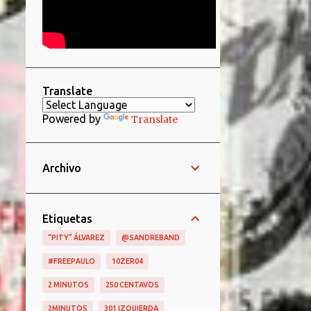
Translate
Powered by
Translate
Archivo
Etiquetas
“PITY” ÁLVAREZ
@SANDREBAND
#FREEPAULO
10ZER04
2 MINUTOS
250 CENTAVOS
2MINUTOS
301 IZQUIERDA