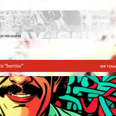
Ir al contenido principal
 se me ocurra
ta
barrios
VER TODA