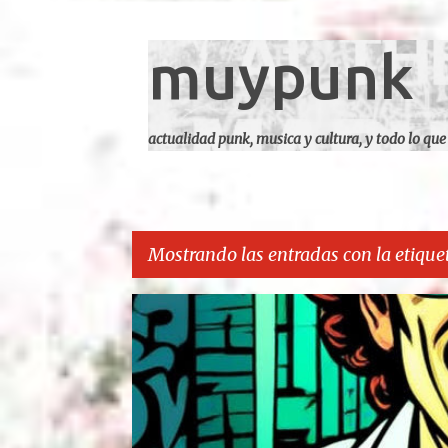
muypunk
actualidad punk, musica y cultura, y todo lo que
Mostrando las entradas con la etique
E
CARCA
n
t
r
a