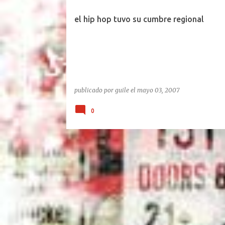
el hip hop tuvo su cumbre regional
publicado por
guile
el
mayo 03, 2007
0