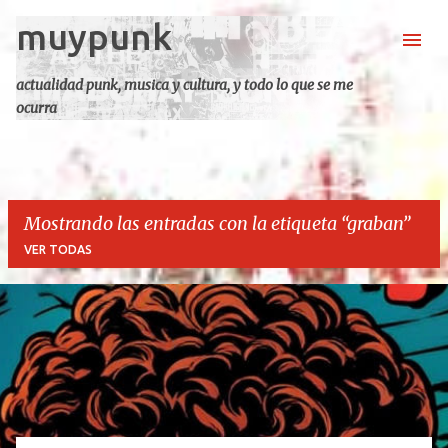
muypunk
Ir al contenido principal
actualidad punk, musica y cultura, y todo lo que se me
ocurra
Mostrando las entradas con la etiqueta
graban
VER TODAS
E
n
t
r
a