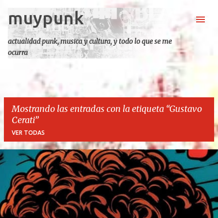
muypunk
Ir al contenido principal
actualidad punk, musica y cultura, y todo lo que se me
ocurra
Mostrando las entradas con la etiqueta
Gustavo
Cerati
VER TODAS
E
n
t
r