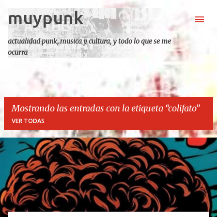
muypunk
Ir al contenido principal
actualidad punk, musica y cultura, y todo lo que se me
ocurra
Mostrando las entradas con la etiqueta
colifato
VER TODAS
E
n
t
r
a