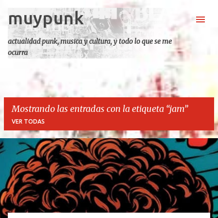
muypunk
Ir al contenido principal
actualidad punk, musica y cultura, y todo lo que se me
ocurra
Mostrando las entradas con la etiqueta
jam
VER TODAS
E
n
t
r
a