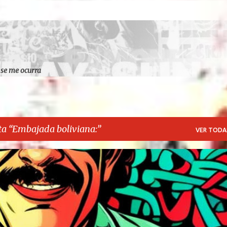
Ir al contenido principal
 se me ocurra
ta
Embajada boliviana:
VER TODA