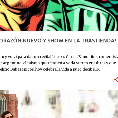
CORAZÓN NUEVO Y SHOW EN LA TRASTIENDA!
o y volví para dar un recital”, ese es Carca. El multiinstrumentist
er argentino, el mismo que teloneó a Soda Stereo en Obras y que
elirio Babasónicos, hoy celebra la vida a puro decibelio.
: ingresa al ICBA con Marfan avanzado y el corazón en las
utos. Lo reviven. Sube al puesto 1 de la lista de trasplante. 11 de
eses internado: graba Exultante, su disco 100% hospitalario con
re 2025: sale el álbum. HOY, 6/11, 21 hs: La Trastienda. Su primer
r que estoy vivo, no presentar un disco que ya todos
rano, todavía con la cicatriz fresca pero la púa en la mano.
...