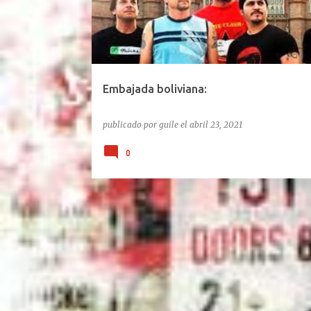
Embajada boliviana:
publicado por
guile
el
abril 23, 2021
0