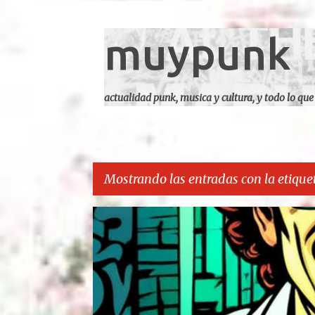
muypunk
actualidad punk, musica y cultura, y todo lo que
Mostrando las entradas con la etique
E
CARCA
n
t
r
a