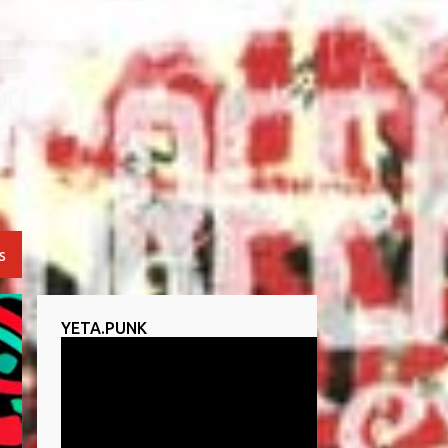
S
YETA.PUNK