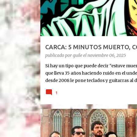
d
a
s
CARCA: 5 MINUTOS MUERTO, 
publicado por
guile
el
noviembre 06, 2025
Si hay un tipo que puede decir “estuve muert
que lleva 35 años haciendo ruido en el und
desde 2008 le pone teclados y guitarras al d
Cronología rápida del milagro: Agosto 2023
1
últimas. 10 días antes de Navidad: para 5 min
diciembre: le ponen un corazón nuevo. 10 m
tablet, guitarra y susurros a las 2 AM. Octub
show SOLISTA en DOS AÑOS. “Quiero celebra
EMBAJADA BOLIVIANA:
escucharon”, tira Carca en el living de Belg
Exultante en 3 frases: Rock setentoso + funk