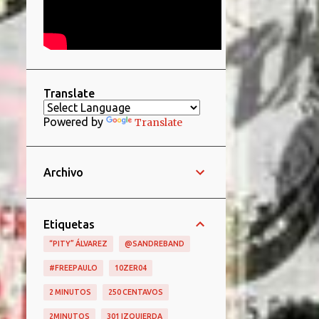
Translate
Powered by
Translate
Archivo
Etiquetas
“PITY” ÁLVAREZ
@SANDREBAND
#FREEPAULO
10ZER04
2 MINUTOS
250 CENTAVOS
2MINUTOS
301 IZQUIERDA