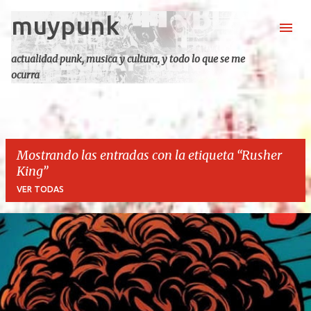
muypunk
Ir al contenido principal
actualidad punk, musica y cultura, y todo lo que se me
ocurra
Mostrando las entradas con la etiqueta
Rusher
King
VER TODAS
E
n
t
r