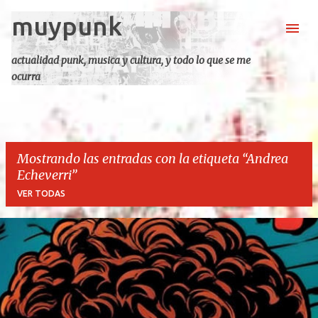
muypunk
Ir al contenido principal
actualidad punk, musica y cultura, y todo lo que se me
ocurra
Mostrando las entradas con la etiqueta
Andrea
Echeverri
VER TODAS
E
n
t
r