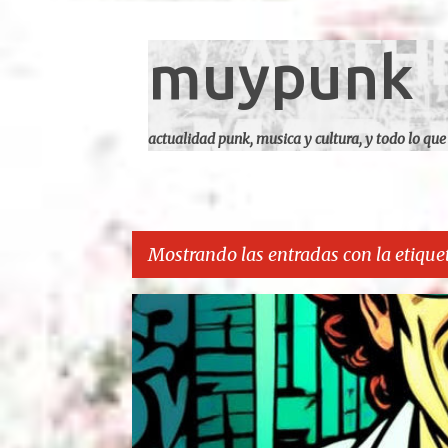
muypunk
actualidad punk, musica y cultura, y todo lo que
Mostrando las entradas con la etique
E
CARCA
n
t
r
a