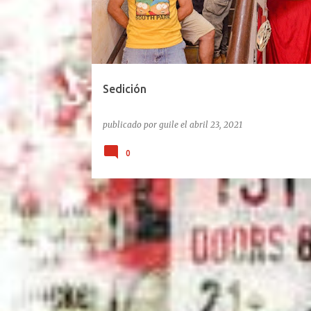
Sedición
publicado por
guile
el
abril 23, 2021
0