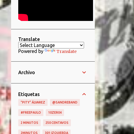
Translate
Powered by
Translate
Archivo
Etiquetas
“PITY” ÁLVAREZ
@SANDREBAND
#FREEPAULO
10ZER04
2 MINUTOS
250 CENTAVOS
2MINUTOS
301 IZQUIERDA