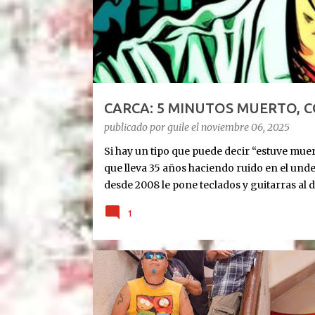
d
a
s
CARCA: 5 MINUTOS MUERTO, 
publicado por
guile
el
noviembre 06, 2025
Si hay un tipo que puede decir “estuve muert
que lleva 35 años haciendo ruido en el und
desde 2008 le pone teclados y guitarras al d
Cronología rápida del milagro: Agosto 2023
1
últimas. 10 días antes de Navidad: para 5 min
diciembre: le ponen un corazón nuevo. 10 m
tablet, guitarra y susurros a las 2 AM. Octub
show SOLISTA en DOS AÑOS. “Quiero celebra
SEDICIÓN
escucharon”, tira Carca en el living de Belg
Exultante en 3 frases: Rock setentoso + funk