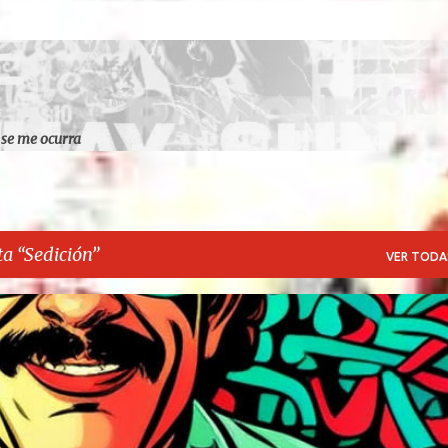
Ir al contenido principal
 se me ocurra
ta
Sedición
VER TODA