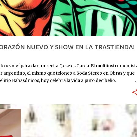
CORAZÓN NUEVO Y SHOW EN LA TRASTIENDA!
o y volví para dar un recital”, ese es Carca. El multiinstrumentist
er argentino, el mismo que teloneó a Soda Stereo en Obras y que
elirio Babasónicos, hoy celebra la vida a puro decibelio.
: ingresa al ICBA con Marfan avanzado y el corazón en las
utos. Lo reviven. Sube al puesto 1 de la lista de trasplante. 11 de
eses internado: graba Exultante, su disco 100% hospitalario con
re 2025: sale el álbum. HOY, 6/11, 21 hs: La Trastienda. Su primer
r que estoy vivo, no presentar un disco que ya todos
rano, todavía con la cicatriz fresca pero la púa en la mano.
...