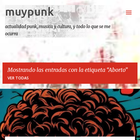
muypunk
Ir al contenido principal
actualidad punk, musica y cultura, y todo lo que se me
ocurra
Mostrando las entradas con la etiqueta
Aborto
VER TODAS
E
n
t
r
a