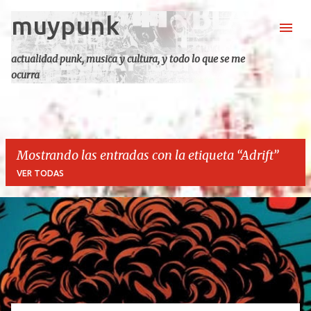
muypunk
Ir al contenido principal
actualidad punk, musica y cultura, y todo lo que se me
ocurra
Mostrando las entradas con la etiqueta
Adrift
VER TODAS
E
n
t
r
a