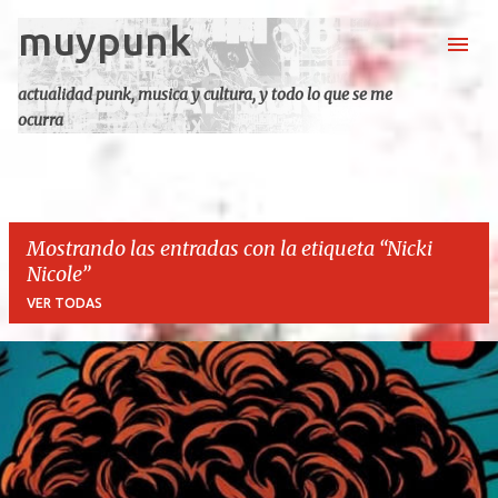
muypunk
Ir al contenido principal
actualidad punk, musica y cultura, y todo lo que se me
ocurra
Mostrando las entradas con la etiqueta
Nicki
Nicole
VER TODAS
E
n
t
r