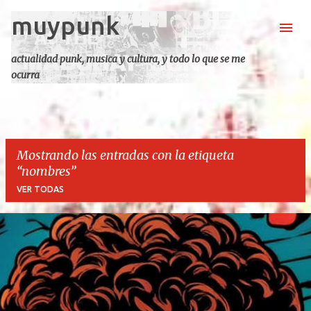
muypunk
Ir al contenido principal
actualidad punk, musica y cultura, y todo lo que se me
ocurra
Mostrando las entradas con la etiqueta
nombres
VER TODAS
E
n
t
r