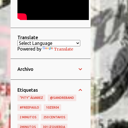
Translate
Powered by
Translate
Archivo
Etiquetas
“PITY” ÁLVAREZ
@SANDREBAND
#FREEPAULO
10ZER04
2 MINUTOS
250 CENTAVOS
2MINUTOS
301 IZQUIERDA