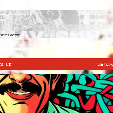
Ir al contenido principal
 se me ocurra
ta
up
VER TODA