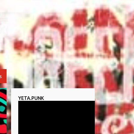
S
YETA.PUNK