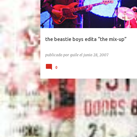
the beastie boys edita “the mix-up”
publicado por
guile
el
junio 28, 2007
0