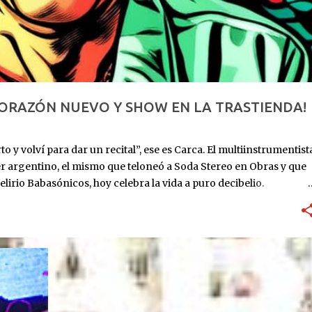
CORAZÓN NUEVO Y SHOW EN LA TRASTIENDA!
o y volví para dar un recital”, ese es Carca. El multiinstrumentist
er argentino, el mismo que teloneó a Soda Stereo en Obras y que
elirio Babasónicos, hoy celebra la vida a puro decibelio.
: ingresa al ICBA con Marfan avanzado y el corazón en las
utos. Lo reviven. Sube al puesto 1 de la lista de trasplante. 11 de
eses internado: graba Exultante, su disco 100% hospitalario con
re 2025: sale el álbum. HOY, 6/11, 21 hs: La Trastienda. Su primer
r que estoy vivo, no presentar un disco que ya todos
rano, todavía con la cicatriz fresca pero la púa en la mano.
...