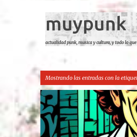
muypunk
actualidad punk, musica y cultura, y todo lo que
Mostrando las entradas con la etique
E
CARCA
n
t
r
a