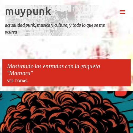
muypunk
Ir al contenido principal
actualidad punk, musica y cultura, y todo lo que se me
ocurra
Mostrando las entradas con la etiqueta
Mamoru
VER TODAS
E
n
t
r