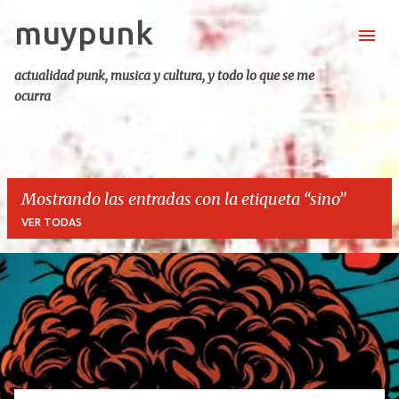
muypunk
Ir al contenido principal
actualidad punk, musica y cultura, y todo lo que se me
ocurra
Mostrando las entradas con la etiqueta
sino
VER TODAS
E
n
t
r
a