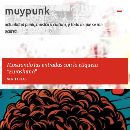
muypunk
Ir al contenido principal
actualidad punk, musica y cultura, y todo lo que se me
ocurra
Mostrando las entradas con la etiqueta
Euroshima
VER TODAS
E
n
t
r