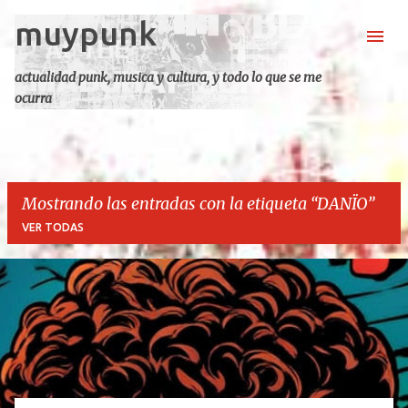
muypunk
Ir al contenido principal
actualidad punk, musica y cultura, y todo lo que se me
ocurra
Mostrando las entradas con la etiqueta
DANÏO
VER TODAS
E
n
t
r
a