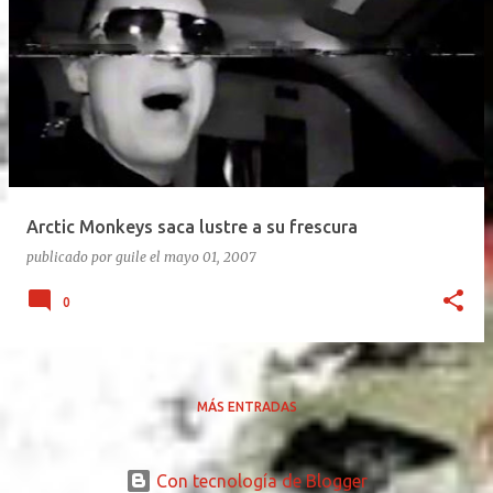
Arctic Monkeys saca lustre a su frescura
publicado por
guile
el
mayo 01, 2007
0
MÁS ENTRADAS
Con tecnología de Blogger