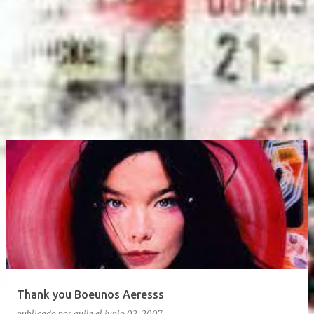
Thank you Boeunos Aeresss
publicado por
guile
el
junio 02, 2007