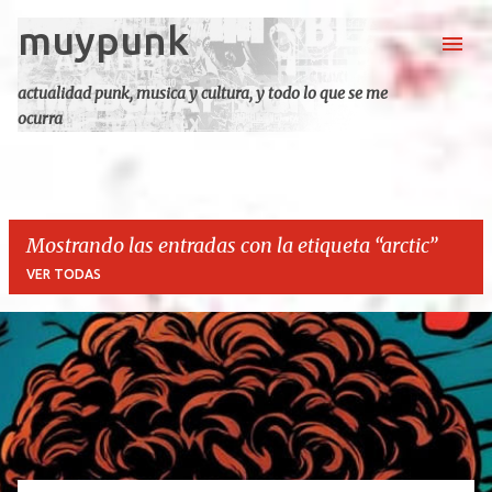
muypunk
Ir al contenido principal
actualidad punk, musica y cultura, y todo lo que se me
ocurra
Mostrando las entradas con la etiqueta
arctic
VER TODAS
E
n
t
r
a