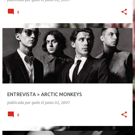
0
ENTREVISTA > ARCTIC MONKEYS
publicado por
guile
el
junio 02, 2007
0