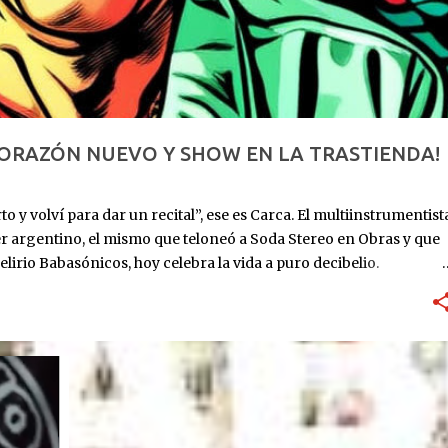
CORAZÓN NUEVO Y SHOW EN LA TRASTIENDA!
o y volví para dar un recital”, ese es Carca. El multiinstrumentist
er argentino, el mismo que teloneó a Soda Stereo en Obras y que
elirio Babasónicos, hoy celebra la vida a puro decibelio.
: ingresa al ICBA con Marfan avanzado y el corazón en las
utos. Lo reviven. Sube al puesto 1 de la lista de trasplante. 11 de
eses internado: graba Exultante, su disco 100% hospitalario con
re 2025: sale el álbum. HOY, 6/11, 21 hs: La Trastienda. Su primer
r que estoy vivo, no presentar un disco que ya todos
rano, todavía con la cicatriz fresca pero la púa en la mano.
...