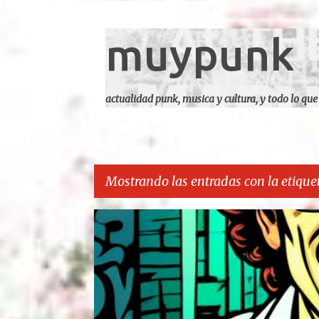
muypunk
actualidad punk, musica y cultura, y todo lo que
Mostrando las entradas con la etique
E
CARCA
n
t
r
a