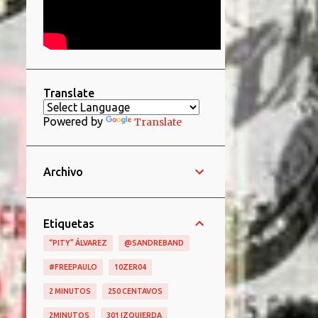
Translate
Powered by
Translate
Archivo
Etiquetas
“PITY” ÁLVAREZ
@SANDREBAND
#FREEPAULO
10ZER04
2 MINUTOS
250 CENTAVOS
2MINUTOS
301 IZQUIERDA