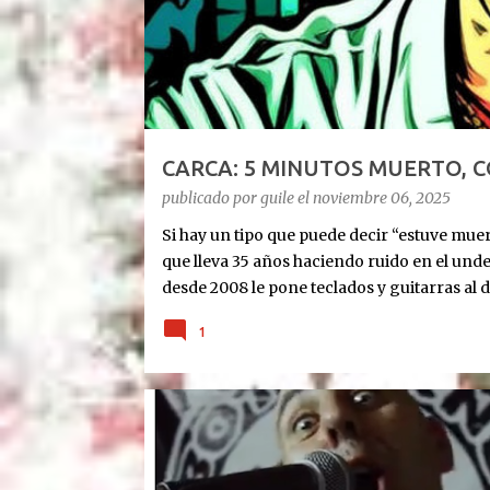
d
a
s
CARCA: 5 MINUTOS MUERTO, 
publicado por
guile
el
noviembre 06, 2025
Si hay un tipo que puede decir “estuve muert
que lleva 35 años haciendo ruido en el und
desde 2008 le pone teclados y guitarras al d
Cronología rápida del milagro: Agosto 2023
1
últimas. 10 días antes de Navidad: para 5 min
diciembre: le ponen un corazón nuevo. 10 m
tablet, guitarra y susurros a las 2 AM. Octub
show SOLISTA en DOS AÑOS. “Quiero celebra
BOTXORNO
CADREITA
escucharon”, tira Carca en el living de Belg
Exultante en 3 frases: Rock setentoso + funk