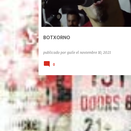
BOTXORNO
publicado por
guile
el
noviembre 10, 2021
0