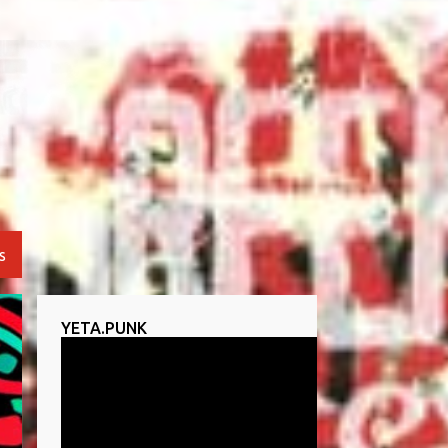
S
YETA.PUNK