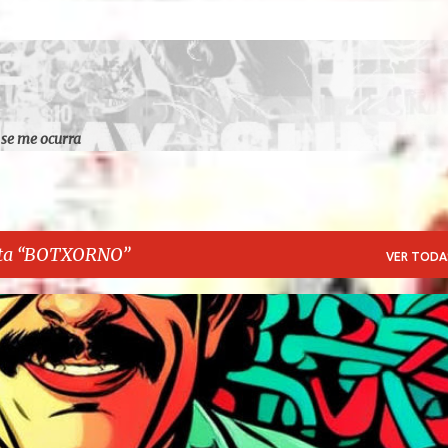
Ir al contenido principal
 se me ocurra
ta
BOTXORNO
VER TODA