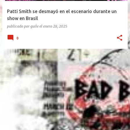
“Quiero celebrar que estoy vivo, no presentar un disco
Patti Smith se desmayó en el escenario durante un
que ya todos escucharon”, tira Carca en el living de
show en Brasil
Belgrano, todavía con la cicatriz fresca pero la púa en
publicado por
guile
el
enero 28, 2025
la mano. Exultante en 3 frases: Rock setentoso + funk...
0