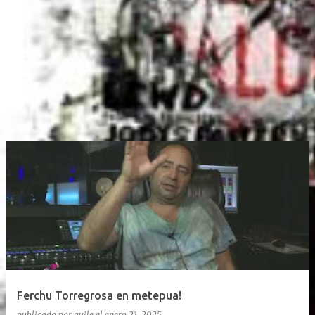
Ferchu Torregrosa en metepua!
publicado por
guile
el
enero 21, 2025