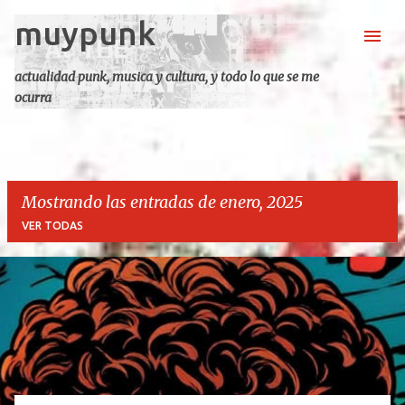
muypunk
Ir al contenido principal
actualidad punk, musica y cultura, y todo lo que se me
ocurra
Mostrando las entradas de enero, 2025
VER TODAS
E
n
t
r
a